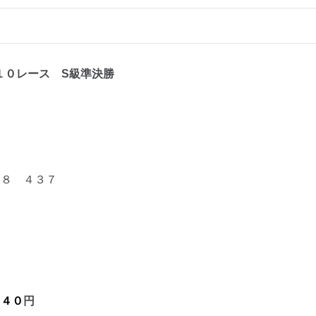
１０レ
ース S級準決勝
８ ４３７
円
１４０
円