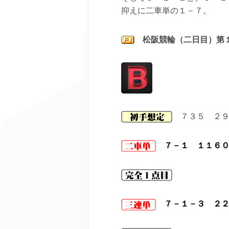
抑えに二車単の１－７。
松阪競輪（二日目）第
７３５ ２９
７－１ １１６
７－１－３ ２