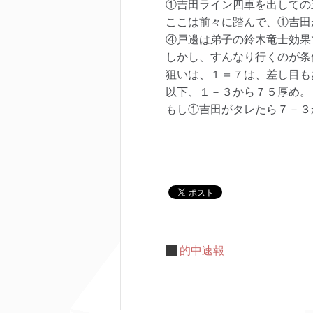
①吉田ライン四車を出しての
ここは前々に踏んで、①吉田
④戸邊は弟子の鈴木竜士効果
しかし、すんなり行くのが条
狙いは、１＝７は、差し目も
以下、１－３から７５厚め。
もし①吉田がタレたら７－３
的中速報