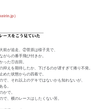
in.jp）
大前が追走、②菅原は様子見で、
ながらの番手飛び付きか。
かった①吉田。
の抑えを期待したか、下げるのが遅すぎて捲り不発。
止めた状態からの四着で。
ので、それ以上のデキではないかも知れないが、
ある。
のかで。
ので、横のレースはしたくない筈。