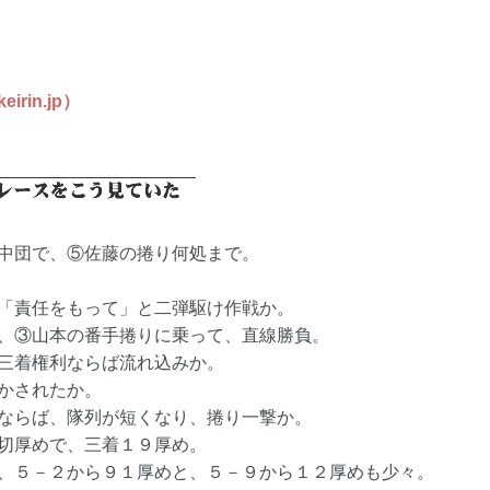
in.jp）
中団で、⑤佐藤の捲り何処まで。
「責任をもって」と二弾駆け作戦か。
、③山本の番手捲りに乗って、直線勝負。
三着権利ならば流れ込みか。
かされたか。
ならば、隊列が短くなり、捲り一撃か。
切厚めで、三着１９厚め。
、５－２から９１厚めと、５－９から１２厚めも少々。