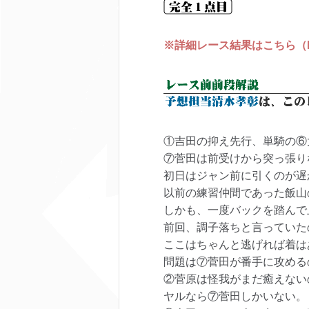
※詳細レース結果はこちら（keir
①吉田の抑え先行、単騎の⑥
⑦菅田は前受けから突っ張り
初日はジャン前に引くのが遅
以前の練習仲間であった飯山
しかも、一度バックを踏んで
前回、調子落ちと言っていた
ここはちゃんと逃げれば着は
問題は⑦菅田が番手に攻める
②菅原は怪我がまだ癒えない
ヤルなら⑦菅田しかいない。