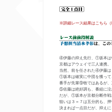
※詳細レース結果はこちら（keir
④伊藤の抑え先行、①坂本は
京都はアウェイで三人連携。
当然、前を任された④伊藤は
①坂本は確実に中団を獲って
番手が先輩⑨牧ではあるが、
⑤佐藤は絶好調も、番組に泣
だが、①坂本が京都分断作戦
狙いは３＝７は五分的も、押
決まれば一点目だが、抑えに