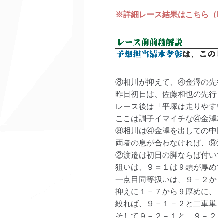
※詳細レース結果はこちら（keir
⑧相川が抑えて、④金澤の先
昨日初日は、佐藤和也の先行
レース後は「平塚は走りやす
ここは調子イマイチな④金澤
⑧相川は④金澤を出しての中
両者の息が合わなければ、⑨
②渡邉は初日の脚ならば付い
狙いは、９＝１は９頭が厚め
一点目同等扱いは、９－２か
抑えに１－７から９厚めに、
絞れば、９－１－２と二車単
そして９－２－１と、９－２