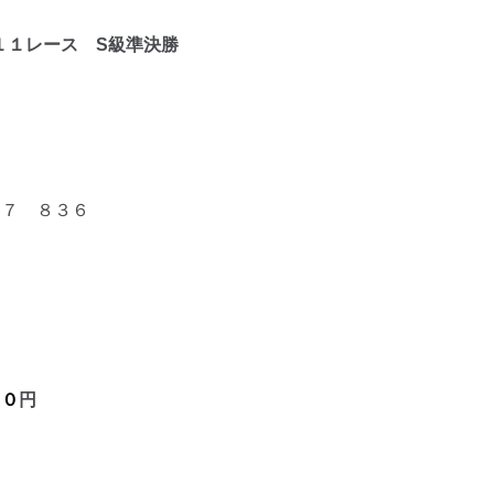
１１レ
ース S級準決勝
７ ８３６
円
９０
円