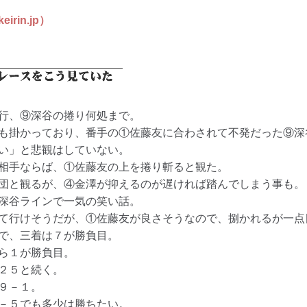
in.jp）
行、⑨深谷の捲り何処まで。
も掛かっており、番手の①佐藤友に合わされて不発だった⑨深
い」と悲観はしていない。
相手ならば、①佐藤友の上を捲り斬ると観た。
団と観るが、④金澤が抑えるのが遅ければ踏んでしまう事も。
深谷ラインで一気の笑い話。
て行けそうだが、①佐藤友が良さそうなので、捌かれるが一点
で、三着は７が勝負目。
ら１が勝負目。
２５と続く。
９－１。
－５でも多少は勝ちたい。