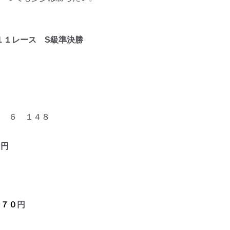
１１レ
ース S級準決勝
 ６ １４８
０
円
２７０
円