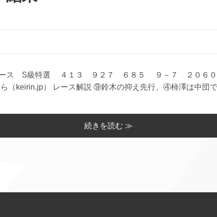
ース S級特選 ４１３ ９２７ ６８５ ９－７ ２０６０
（keirin.jp） レース解説 ⑨鈴木の抑え先行、④柿澤は中団で
続きを読む ≫