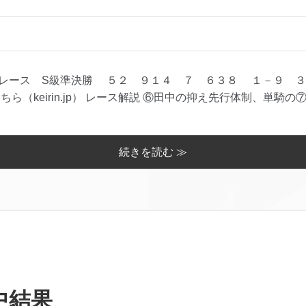
レース S級準決勝 ５２ ９１４ ７ ６３８ １－９ ３
ら（keirin.jp） レース解説 ⑥田中の抑え先行体制、単騎の⑦
続きを読む ≫
中結果