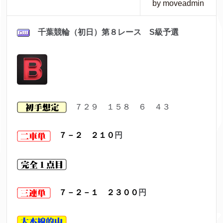
by moveadmin
千葉競輪（初日）第８レ
ース S級予選
７２９ １５８ ６ ４３
７－２ ２１０
円
７－２－１ ２３００
円