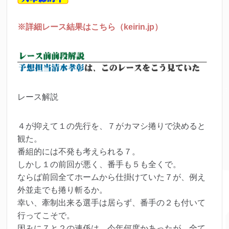
※詳細レース結果はこちら（keirin.jp）
レース解説
４が抑えて１の先行を、７がカマシ捲りで決めると
観た。
番組的には不発も考えられる７。
しかし１の前回が悪く、番手も５も全くで。
ならば前回全てホームから仕掛けていた７が、例え
外並走でも捲り斬るか。
幸い、牽制出来る選手は居らず、番手の２も付いて
行ってこそで。
因みに７と２の連係は、今年何度かあったが、全て