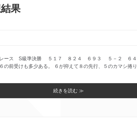
想結果
ース S級準決勝 ５１７ ８２４ ６９３ ５－２ ６４
ス解説 ６の前受けも多少ある。 ６が抑えて８の先行、５のカマシ捲りか
続きを読む ≫