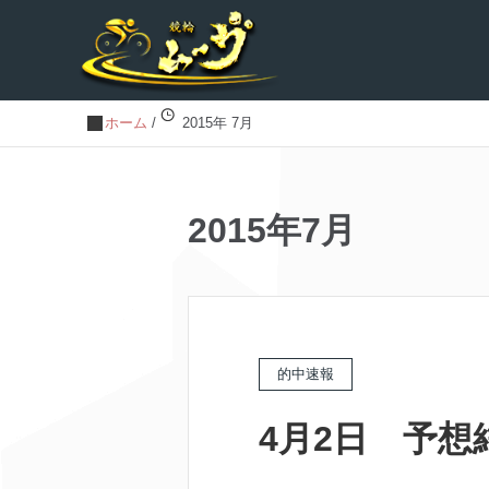
ホーム
/
2015年 7月
2015年7月
的中速報
4月2日 予想