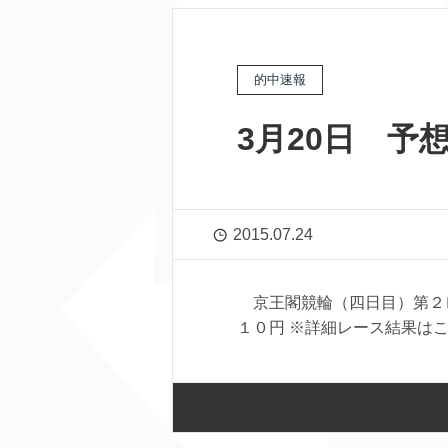
的中速報
3月20日 予
2015.07.24
京王閣競輪（四日目）第２
１０円 ※詳細レース結果はこち