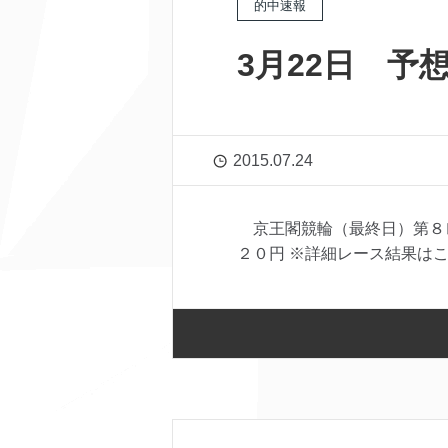
的中速報
3月22日 予
2015.07.24
京王閣競輪（最終日）第８
２０円 ※詳細レース結果はこち