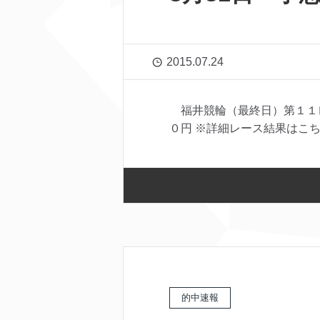
2015.07.24
福井競輪（最終日）第１１
０円 ※詳細レース結果はこちら（
的中速報