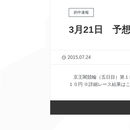
的中速報
3月21日 予
2015.07.24
京王閣競輪（五日目）第１
１０円 ※詳細レース結果はこち