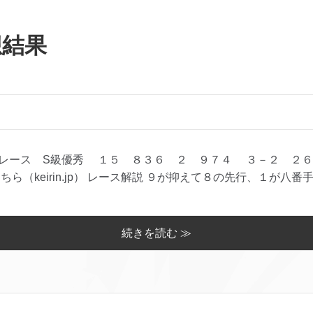
想結果
レース S級優秀 １５ ８３６ ２ ９７４ ３－２ ２６
ら（keirin.jp） レース解説 ９が抑えて８の先行、１が八番手
続きを読む ≫