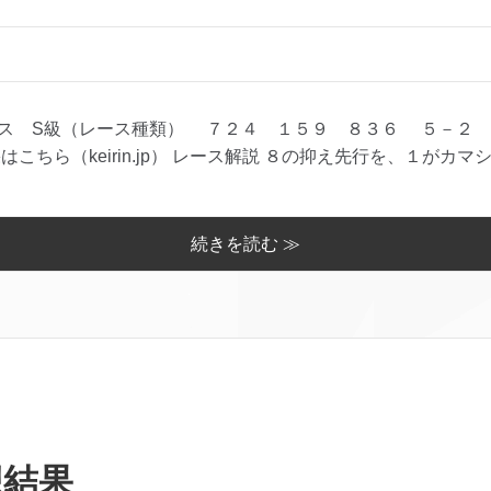
ス S級（レース種類） ７２４ １５９ ８３６ ５－２
こちら（keirin.jp） レース解説 ８の抑え先行を、１がカマシ
続きを読む ≫
想結果