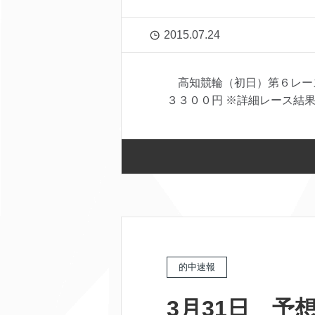
2015.07.24
高知競輪（初日）第６レー
３３００円 ※詳細レース結果は
的中速報
3月31日 予