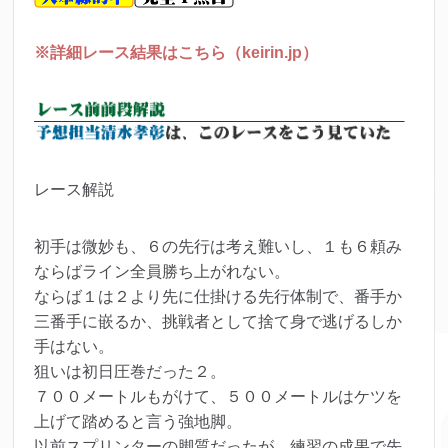
※詳細レース結果はこちら（keirin.jp）
レース解説
初手は微妙も、６の先行は考え難いし、１も６頼み
ならばライン全員勝ち上がれない。
ならば１は２より先に仕掛ける先行体制で、番手か
三番手に嵌るか、挑戦者として捨て身で逃げるしか
手はない。
狙いは初日圧巻だった２。
７００メートルもがけて、５００メートルはケツを
上げて踏めると言う強地脚。
以前スプリンターの脚質だったが、練習の成果で先