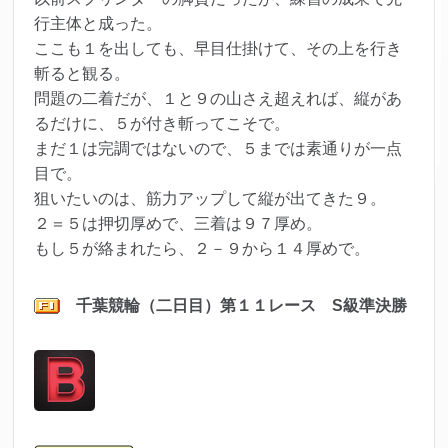
行主体と成った。
ここも１を出しても、早目仕掛けて、その上を行き
斬ると観る。
問題の二着だが、１と９の山さえ超えれば、縦があ
るだけに、５が付き斬ってこそで。
まだ１は完調ではないので、５までは素通りが一点
目で。
狙いたいのは、筋力アップして縦が出てきた９。
２＝５は押切厚めで、三着は９７厚め。
もし５が絡まれたら、２－９から１４厚めで。
千葉競輪（二日目）第１１レ
ース S級準決勝