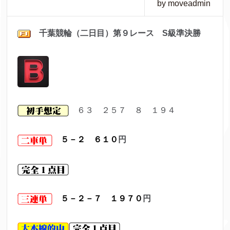
by moveadmin
千葉
競輪（二日目）第９レ
ース S級準決勝
６３ ２５７ ８ １９４
５－２ ６１０
円
５－２－７ １９７０
円