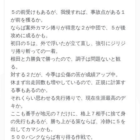
５の前受けもあるが、我慢すれば、事故点がある１
が前を獲るか。
ならば案外カマシ捲りが得意な２が中団で、５が後
攻めに成るかも。
初日の５は、外で浮いたが立て直し、強引にジリジ
リ捲り斬っての一着。
根田と力勝負で勝ったので、調子は問題ないと観
る。
対する２だが、今季は公傷の筈が成績アップ中。
休まず出走回数も増やしているので、正規に計算す
る事もあるのか。
それくらい思わせる先行捲りで、現在生涯最高のデ
キか。
ここも番手が地元の７だけに、格上７相手に捨て身
の先行もあるが、勝ち上がる策ならば、冷静に５を
出してカマシかも。
５００バンクならば有り得る作戦で。