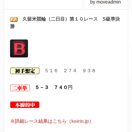
by moveadmin
久留米競輪（二日目）第１０レ
ース S級準決
勝
５１６ ２７４ ９３８
５－３ ７４０
円
※詳細レース結果はこちら（keirin.jp）