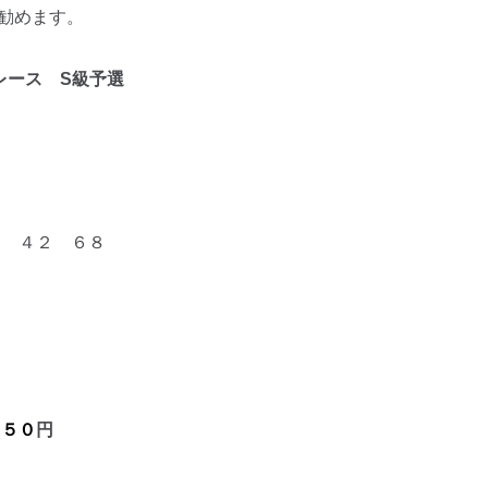
勧めます。
レ
ース S級予選
 ４２ ６８
円
０５０
円