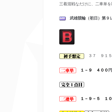
三着混戦なだけに、二車単を
武雄
競輪（初日）第９
３７ ９１５
１－９ ４００
１－９－５ １