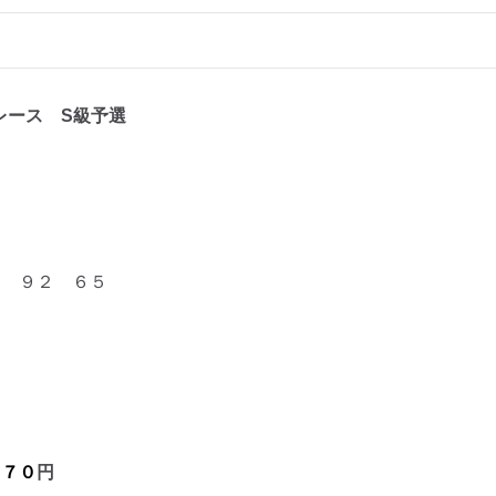
レ
ース S級予選
 ９２ ６５
円
４７０
円