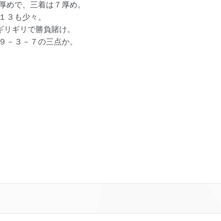
厚めで、三着は７厚め。
１３も少々。
ギリギリで勝負賭け。
９－３－７の三点か。