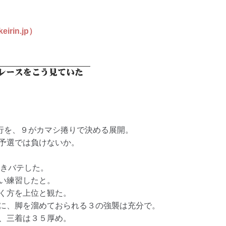
in.jp）
行を、９がカマシ捲りで決める展開。
予選では負けないか。
付きバテした。
い練習したと。
く方を上位と観た。
に、脚を溜めておられる３の強襲は充分で。
、三着は３５厚め。