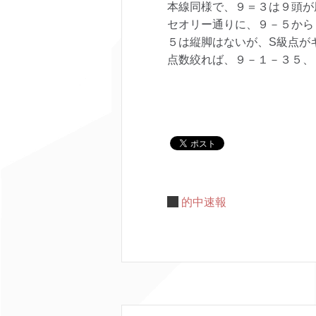
本線同様で、９＝３は９頭が
セオリー通りに、９－５から
５は縦脚はないが、S級点が
点数絞れば、９－１－３５、
的中速報