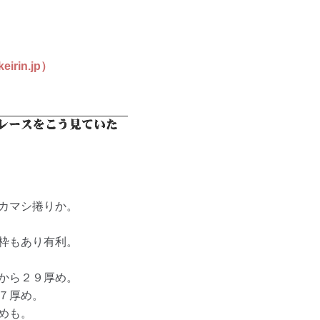
in.jp）
カマシ捲りか。
枠もあり有利。
から２９厚め。
７厚め。
めも。