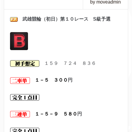
by moveadmin
武雄競輪（初日）第１０レ
ース S級予選
１５９ ７２４ ８３６
１－５ ３００
円
１－５－９ ５８０
円