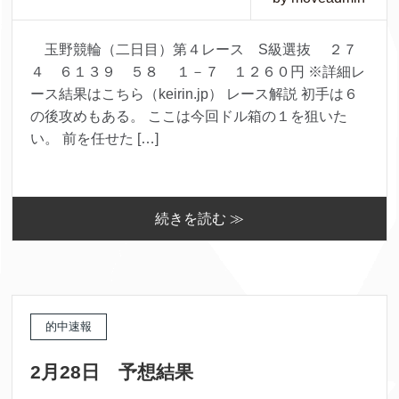
玉野競輪（二日目）第４レース S級選抜 ２７
４ ６１３９ ５８ １－７ １２６０円 ※詳細レ
ース結果はこちら（keirin.jp） レース解説 初手は６
の後攻めもある。 ここは今回ドル箱の１を狙いた
い。 前を任せた […]
続きを読む ≫
的中速報
2月28日 予想結果