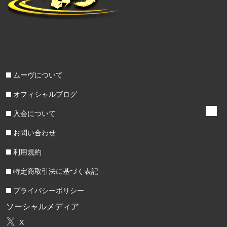
ムーヴについて
オフィシャルブログ
入会について
お問い合わせ
利用規約
特定商取引法に基づく表記
プライバシーポリシー
ソーシャルメディア
X