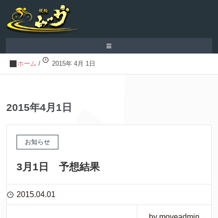
≡
ホーム
/
2015年 4月 1日
2015年4月1日
お知らせ
3月1日 予想結果
2015.04.01
by moveadmin