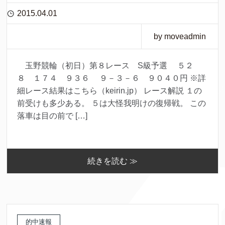
2015.04.01
by moveadmin
玉野競輪（初日）第８レース S級予選 ５２
８ １７４ ９３６ ９－３－６ ９０４０円 ※詳
細レース結果はこちら（keirin.jp） レース解説 １の
前受けも多少ある。 ５は大怪我明けの復帰戦。 この
落車は目の前で […]
続きを読む ≫
的中速報