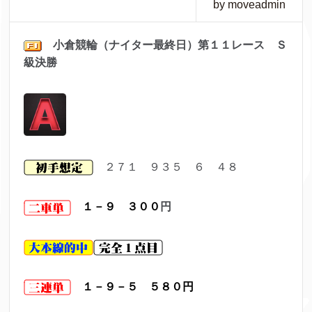
by moveadmin
小倉競輪（ナイター最終日）第１１
レ
ース Ｓ
級決勝
２７１ ９３５ ６ ４８
１－９ ３００
円
１－９－５ ５８０円