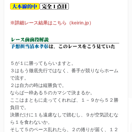
※詳細レース結果はこちら（keirin.jp）
５が１に勝ってもらいますと。
３はもう徹底先行ではなく、番手が競りならホーム
で流す。
２は自力の時は縦勝負で。
ならば一枠ある５のカマシで決まるか。
ここはまともに走ってくれれば、１－９から５２勝
負目で。
決勝だけに１も遠慮なしで踏むし、９が空気読むな
ら１を食わないか。
そして５のペース乱れたら、２の捲りが届く、１２