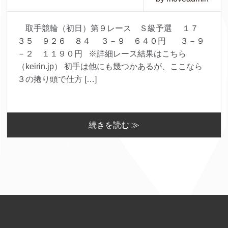
取手競輪（初日）第９レース Ｓ級予選 １７
３５ ９２６ ８４ ３－９ ６４０円 ３－９
－２ １１９０円 ※詳細レース結果はこちら
（keirin.jp） 初手は他にも幾つかあるが、ここなら
３の捲り頭で仕方 […]
続きを読む ≫