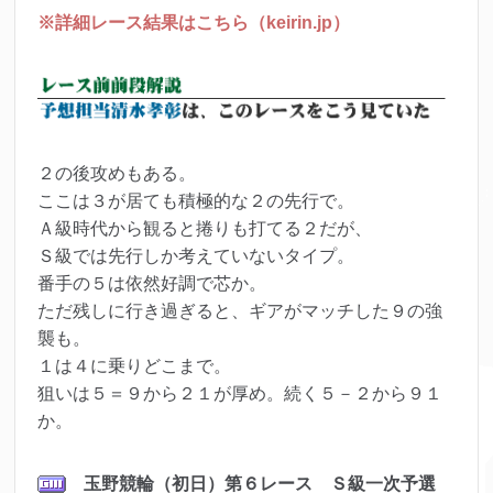
※詳細レース結果はこちら（keirin.jp）
２の後攻めもある。
ここは３が居ても積極的な２の先行で。
Ａ級時代から観ると捲りも打てる２だが、
Ｓ級では先行しか考えていないタイプ。
番手の５は依然好調で芯か。
ただ残しに行き過ぎると、ギアがマッチした９の強
襲も。
１は４に乗りどこまで。
狙いは５＝９から２１が厚め。続く５－２から９１
か。
玉野競輪（初日）第６
レース Ｓ級一次予選