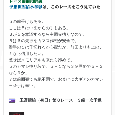
５の前受けもある。
ここは５は中団からの手もある。
３が５を意識するなら中団先捲りなので、
５は６の先行をカマス作戦が安全で。
番手の１は千切れるか心配だが、
前回よりも上のデ
キなら信用したい。
差せばメモリアルも来たら諦めで。
５のカマシ捲り芯で、５－１なら３９厚めで５－３
なら９か。
７は前回観ても絶不調で、おまけに大ギアのカマシ
三番手は辛い。
玉野競輪（初日）第８
レース Ｓ級一次予選