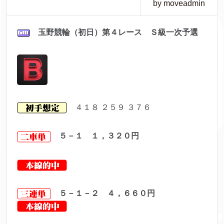
by moveadmin
玉野競輪（初日）第４
レース Ｓ級一次予選
４１８ ２５９ ３７６
５－１ １，３２０
円
５－１－２ ４，６６０円