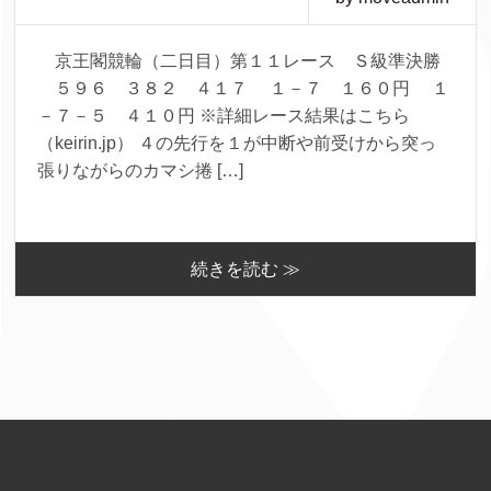
京王閣競輪（二日目）第１１レース Ｓ級準決勝
５９６ ３８２ ４１７ １－７ １６０円 １
－７－５ ４１０円 ※詳細レース結果はこちら
（keirin.jp） ４の先行を１が中断や前受けから突っ
張りながらのカマシ捲 […]
続きを読む ≫