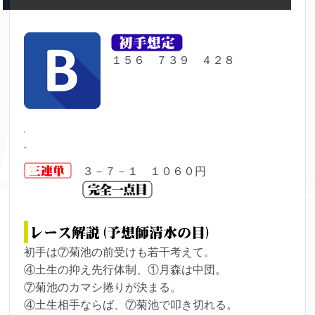
１５６ ７３９ ４２８
３－７－１ １０６０円
初手は⑦菊池の前受けも若干考えて。
④土生の抑え先行体制、①月森は中団。
⑦菊池のカマシ捲りが決まる。
④土生相手ならば、⑦菊池で叩き切れる。