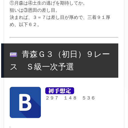
①月森は④土生の逃げを期待してか。
狙いは③恩田の差し目。
決まれば、３＝７は差し目が厚めで、三着９１厚
め、以下６２。
青森Ｇ３（初日）９レー
ス Ｓ級一次予選
２９７ １４８ ５３６