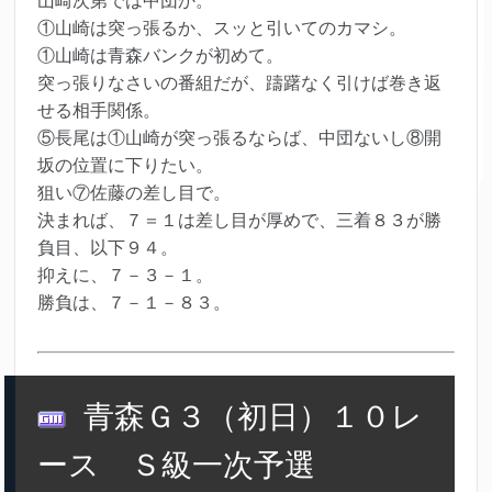
山崎次第では中団か。
①山崎は突っ張るか、スッと引いてのカマシ。
①山崎は青森バンクが初めて。
突っ張りなさいの番組だが、躊躇なく引けば巻き返
せる相手関係。
⑤長尾は①山崎が突っ張るならば、中団ないし⑧開
坂の位置に下りたい。
狙い⑦佐藤の差し目で。
決まれば、７＝１は差し目が厚めで、三着８３が勝
負目、以下９４。
抑えに、７－３－１。
勝負は、７－１－８３。
青森Ｇ３（初日）１０レ
ース Ｓ級一次予選