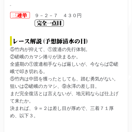
９－２－７ ４３０円
⑤竹内が抑えて、①渡邊の先行体制。
②嵯峨のカマシ捲りが決まるか。
全盛期の①渡邊相手ならば厳しいが、今ならば②嵯
峨で叩き切れる。
⑤竹内は中団を獲ったとしても、踏む勇気がない。
狙いは②嵯峨のカマシ、⑨永澤の差し目。
まだ完全復活とは言えないが、地元戦ならば仕上げ
て来たか。
決まれば、９＝２は差し目が厚めで、三着７１厚
め、以下３。