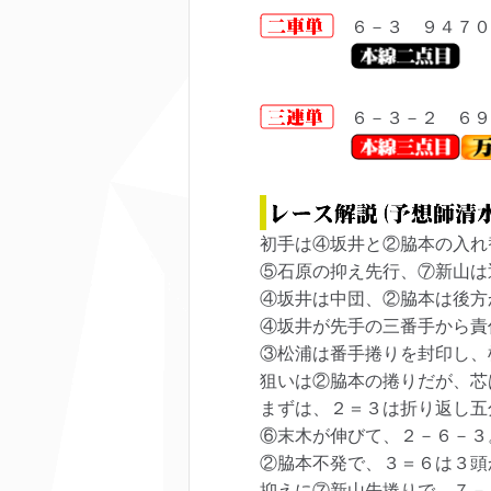
６－３ ９４７０
６－３－２ ６９
初手は④坂井と②脇本の入れ
⑤石原の抑え先行、⑦新山は
④坂井は中団、②脇本は後方
④坂井が先手の三番手から責
③松浦は番手捲りを封印し、
狙いは②脇本の捲りだが、芯
まずは、２＝３は折り返し五
⑥末木が伸びて、２－６－３
②脇本不発で、３＝６は３頭
抑えに⑦新山先捲りで、７－