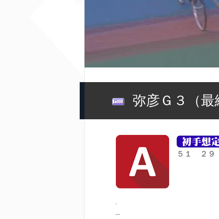
弥彦Ｇ３（最
５１ ２９