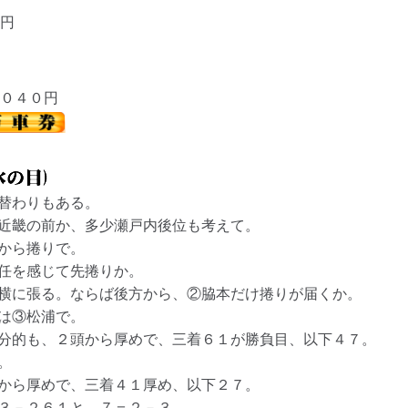
円
０４０円
替わりもある。
近畿の前か、多少瀬戸内後位も考えて。
から捲りで。
任を感じて先捲りか。
横に張る。ならば後方から、②脇本だけ捲りが届くか。
は③松浦で。
分的も、２頭から厚めで、三着６１が勝負目、以下４７。
。
から厚めで、三着４１厚め、以下２７。
３－２６１と、７＝２－３。