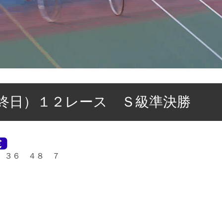
終日）１２レース Ｓ級準決勝
 ３６ ４８ ７