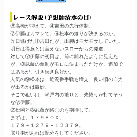
⑥高橋が抑えて、④吉田の先行体制。
⑦伊藤はカマシで、⑨松本の捲りが決まるのか。
昨日逃げた①吉田だが、出脚はモサモサしていた。
明日は得意とは言えないスローからの発進。
対して⑦伊藤の初日は、前に離れたように見えた
が、③武藤の牽制がモロに決まっただけか。追加で
はあるが、引き続き良好か。
人気の⑨松本は、近況番手戦も増え、良い頃の自力
が出るかは微妙。
そこで狙いは、瀬戸内の捲りと、先捲りが打てそう
な⑦伊藤。
②松岡と③武藤が絡むのを期待して。
まずは、１７９ＢＯＸ。
１７９－１２７９－１２３７９。
取り損があれば配分をしてください。