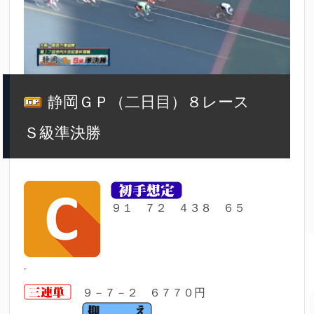
静岡ＧＰ（二日目）８レース
Ｓ級準決勝
９１ ７２ ４３８ ６５
９－７－２ ６７７０円