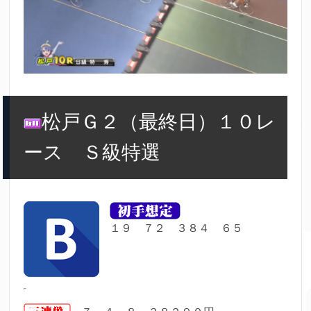
松戸Ｇ２（最終日）１０レ
ース Ｓ級特選
１９ ７２ ３８４ ６５