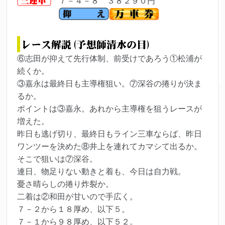
７－４－８ ３８２９０円
⑥志田が抑えて先行体制、前受けであろう①松浦が
続くか。
③嘉永は最終日も主導権狙い。⑦深谷の捲りが決ま
るか。
ポイントは③嘉永。あれから主導権を狙うレースが
増えた。
昨日も逃げ切り、最終日もライン三車ならば、昨日
ワンツーを決めた⑧井上を連れてカマシて出るか。
そこで狙いは⑦深谷。
連日、物足りない動きと着も、今日は自力戦。
憂さ晴らしの捲り炸裂か。
二着は②和田が甘いので手広く。
７－２から１８厚め、以下５。
７－１から９８厚め、以下５２。