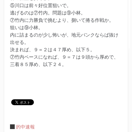
⑤川口は前々好位置狙いで。
逃げるのは⑦竹内。問題は⑨小林。
⑦竹内に力勝負で挑むより、捌いて捲る作戦か。
狙いは⑨小林。
内に詰まるのが少し怖いが、地元バンクならば抜け
出せる。
決まれば、９＝２は４７厚め、以下５。
⑦竹内ペースになれば、９＝７は９頭から厚めで、
三着８５厚め、以下２４。
的中速報