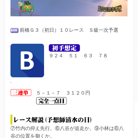
前橋Ｇ３（初日
）１０レース Ｓ級一次予選
９２４ ５１ ６３ ７８
５－１－７ ３１２０円
⑦竹内の抑え先行。⑥八谷が追走か。⑨小林は⑥八
谷の位置を捌くか。