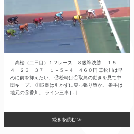
高松（二日目）１２レース Ｓ級準決勝 １５
４ ２６ ３７ １－５－４ ４６０円 ③松川は早
めに前を抑えたい。 ②松崎は①取鳥の動きを見て中
団キープ。 ①取鳥は引かずに突っ張り策か。 番手は
地元の⑤香川。 ライン三車 […]
続きを読む ≫