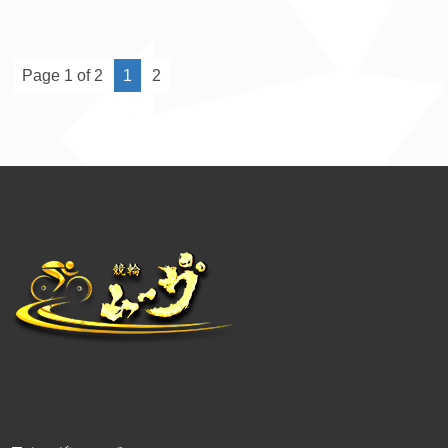
Page 1 of 2
1
2