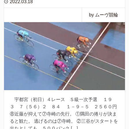
2022.03.18
by ムーヴ競輪
宇都宮（初日）４レース Ｓ級一次予選 １９
３ ７（５６）２ ８４ １－９－５ ２５６０円
⑧近藤が抑えて⑦寺崎の先行。 ①隅田の捲りが決ま
ると観た。 逃げるのは⑦寺崎。 ②三谷がスタートを
出たとしても、５００バンク […]