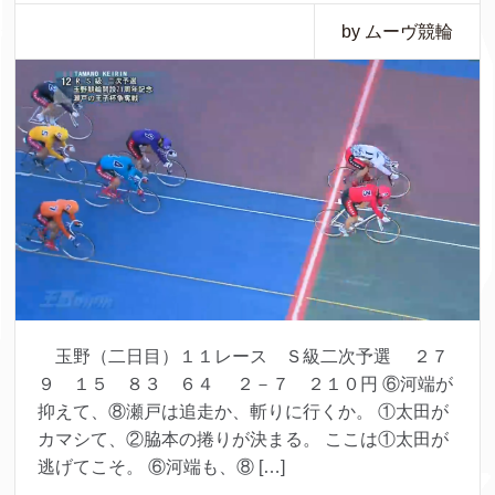
by ムーヴ競輪
玉野（二日目）１１レース Ｓ級二次予選 ２７
９ １５ ８３ ６４ ２－７ ２１０円 ⑥河端が
抑えて、⑧瀬戸は追走か、斬りに行くか。 ①太田が
カマシて、②脇本の捲りが決まる。 ここは①太田が
逃げてこそ。 ⑥河端も、⑧ […]