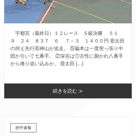
宇都宮（最終日）１２レース Ｓ級決勝 ５１
９ ２４ ８３７ ６ ７－３ １４００円 ⑧太田
の抑え先行⑥神山が追走。 ⑤脇本は一度突っ張り中
団か引いて七番手。 ②深谷は①古性に捌かれ八番手
から捲り追い込みか。 ⑧太田 […]
続きを読む ≫
的中速報