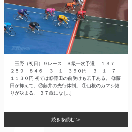
玉野（初日）９レース Ｓ級一次予選 １３７
２５９ ８４６ ３－１ ３６０円 ３－１－７
１１３０円 初ては⑧藤田の前受けも若干ある。 ⑧藤
田が抑えて、②藤井の先行体制。 ①山根のカマシ捲
りが決まる。 ３７歳にな […]
続きを読む ≫