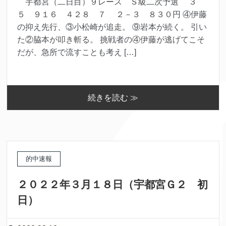
宇都宮（二日目）９レース Ｓ級二次予選 ３
５ ９１６ ４２８ ７ ２－３ ８３０円 ④伊藤
の抑え先行、③小松崎が追走。 ⑨岩本が続く。 引い
た②脇本が叩き斬る。 挑戦者の④伊藤が逃げてこそ
だが、急所で流すことも考え […]
続きを読む ≫
的中速報
２０２２年３月１８日（宇都宮Ｇ２ 初
日）