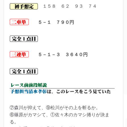
１５８ ６２ ９３ ７４
５－１ ７９０円
５－１－３ ３６４０円
⑦森川が抑えて、⑨松川がその上を斬るか。
⑥篠原がカマシて、①佐々木のカマシ捲りが決ま
る。