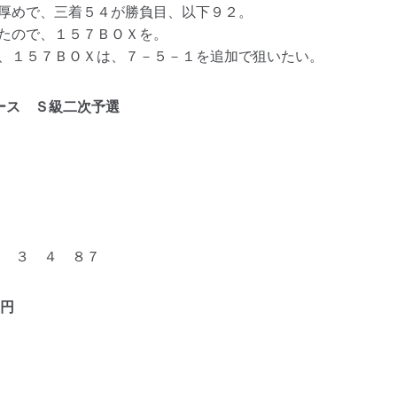
厚めで、三着５４が勝負目、以下９２。
たので、１５７ＢＯＸを。
、１５７ＢＯＸは、７－５－１を追加で狙いたい。
ース Ｓ級二次予選
９ ３ ４ ８７
円