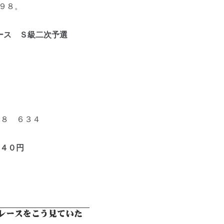
９８。
ース Ｓ級二次予選
７８ ６３４
４０円