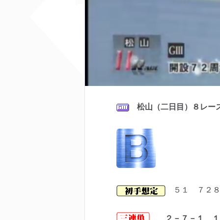
松山（二日目）８レー
５１ ７２
２－７－１ １