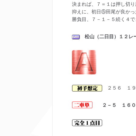
決まれば、７＝１は押し切り
抑えに、初日⑤田尾が良かっ
勝負目、７－１－５続く４で
松山（二日目）１２レ
２５６ １
２－５ １６０