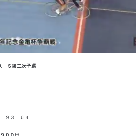
ス Ｓ級二次予選
８ ９３ ６４
９００円