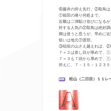
⑥藤井の抑え先行、②取鳥は
①箱田の捲り何処まで。
近畿は二弾駈け並びになるが
対する人気の②取鳥は絶好調
脚は使うと思うが、早めに近
狙いは地元⑦渡部。
③稲垣の山さえ越えれば、②
７＝２は差し目が厚めで、三
７＝３も７頭から厚めで、三
抑えに、７－１５－１２３５
松山（二日目）１１レ