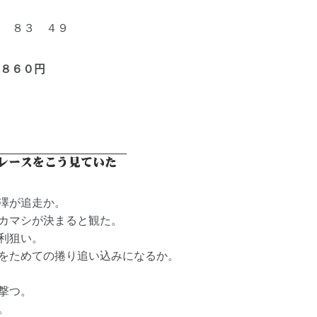
６ ８３ ４９
８６０円
澤が追走か。
カマシが決まると観た。
利狙い。
をためての捲り追い込みになるか。
撃つ。
。