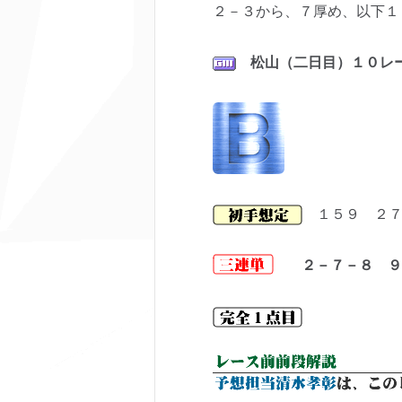
２－３から、７厚め、以下１
松山（二日目）１０レ
１５９ ２
２－７－８ ９