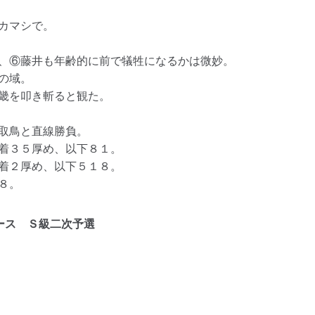
カマシで。
、⑥藤井も年齢的に前で犠牲になるかは微妙。
の域。
畿を叩き斬ると観た。
取鳥と直線勝負。
着３５厚め、以下８１。
着２厚め、以下５１８。
８。
ース Ｓ級二次予選