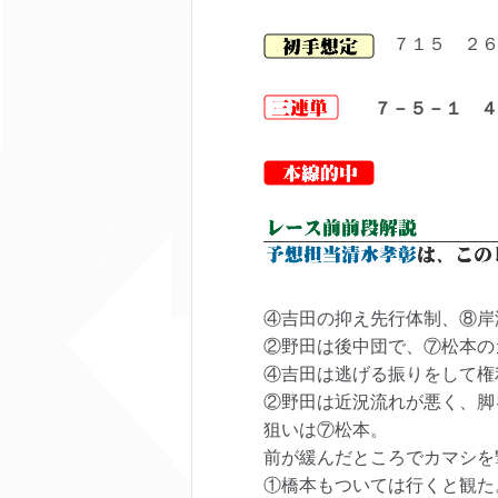
７１５ ２
７－５－１ ４
④吉田の抑え先行体制、⑧岸
②野田は後中団で、⑦松本の
④吉田は逃げる振りをして権
②野田は近況流れが悪く、脚
狙いは⑦松本。
前が緩んだところでカマシを
①橋本もついては行くと観た