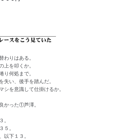
替わりはある。
の上を叩くか。
捲り何処まで。
を失い、後手を踏んだ。
マシを意識して仕掛けるか。
良かった①芦澤。
３。
３５。
、以下１３。