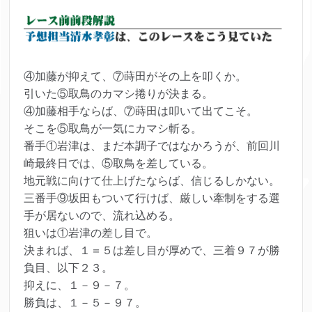
④加藤が抑えて、⑦蒔田がその上を叩くか。
引いた⑤取鳥のカマシ捲りが決まる。
④加藤相手ならば、⑦蒔田は叩いて出てこそ。
そこを⑤取鳥が一気にカマシ斬る。
番手①岩津は、まだ本調子ではなかろうが、前回川
崎最終日では、⑤取鳥を差している。
地元戦に向けて仕上げたならば、信じるしかない。
三番手⑨坂田もついて行けば、厳しい牽制をする選
手が居ないので、流れ込める。
狙いは①岩津の差し目で。
決まれば、１＝５は差し目が厚めで、三着９７が勝
負目、以下２３。
抑えに、１－９－７。
勝負は、１－５－９７。