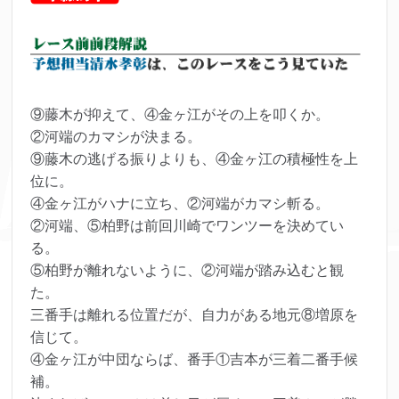
⑨藤木が抑えて、④金ヶ江がその上を叩くか。
②河端のカマシが決まる。
⑨藤木の逃げる振りよりも、④金ヶ江の積極性を上
位に。
④金ヶ江がハナに立ち、②河端がカマシ斬る。
②河端、⑤柏野は前回川崎でワンツーを決めてい
る。
⑤柏野が離れないように、②河端が踏み込むと観
た。
三番手は離れる位置だが、自力がある地元⑧増原を
信じて。
④金ヶ江が中団ならば、番手①吉本が三着二番手候
補。