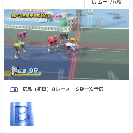
by ムーヴ競輪
広島（初日）８レース Ｓ級一次予選