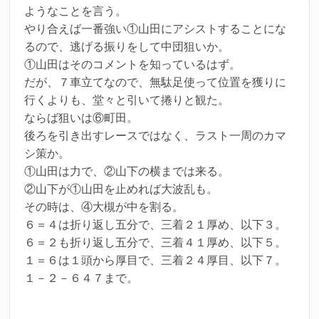
ようなことを言う。
やり合えば一番強い①山田にアシストすることにな
るので、逃げる振りをして中団狙いか。
①山田はそのコメントを知っているはず。
だが、７車立てなので、無駄足使って位置を獲りに
行くよりも、堂々と引いて捲りと観た。
ならば狙いは⑥町田。
後ろを引き出すレースではなく、ラスト一周のカマ
シ策か。
①山田は力で、②山下の横までは来る。
②山下が①山田を止めれば大波乱も。
その時は、④大槻が中を割る。
６＝４は折り返し五分で、三着２１厚め、以下３。
６＝２も折り返し五分で、三着４１厚め、以下５。
１＝６は１頭から厚目で、三着２４厚目、以下７。
１－２－６４７まで。