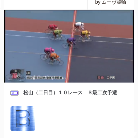
by ムーヴ競輪
松山（二日目）１０レース Ｓ級二次予選