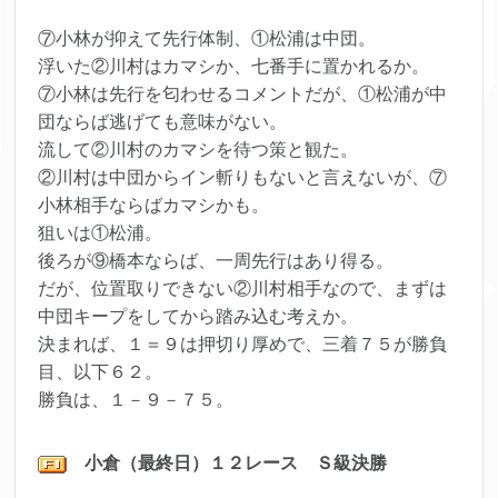
⑦小林が抑えて先行体制、①松浦は中団。
浮いた②川村はカマシか、七番手に置かれるか。
⑦小林は先行を匂わせるコメントだが、①松浦が中
団ならば逃げても意味がない。
流して②川村のカマシを待つ策と観た。
②川村は中団からイン斬りもないと言えないが、⑦
小林相手ならばカマシかも。
狙いは①松浦。
後ろが⑨橋本ならば、一周先行はあり得る。
だが、位置取りできない②川村相手なので、まずは
中団キープをしてから踏み込む考えか。
決まれば、１＝９は押切り厚めで、三着７５が勝負
目、以下６２。
勝負は、１－９－７５。
小倉（最終日）１２レース Ｓ級決勝