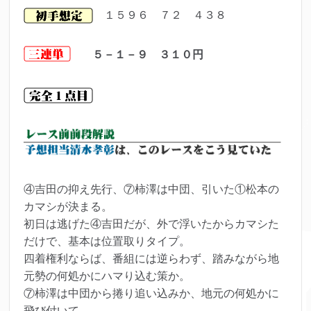
１５９６ ７２ ４３８
５－１－９ ３１０円
④吉田の抑え先行、⑦柿澤は中団、引いた①松本の
カマシが決まる。
初日は逃げた④吉田だが、外で浮いたからカマシた
だけで、基本は位置取りタイプ。
四着権利ならば、番組には逆らわず、踏みながら地
元勢の何処かにハマり込む策か。
⑦柿澤は中団から捲り追い込みか、地元の何処かに
飛び付いて。