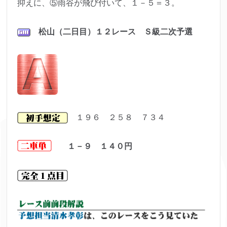
抑えに、⑤雨谷が飛び付いて、１－５＝３。
松山（二日目）１２レース Ｓ級二次予選
１９６ ２５８ ７３４
１－９ １４０円