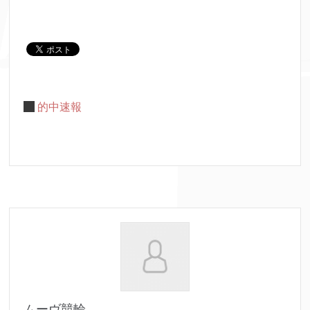
的中速報
ムーヴ競輪