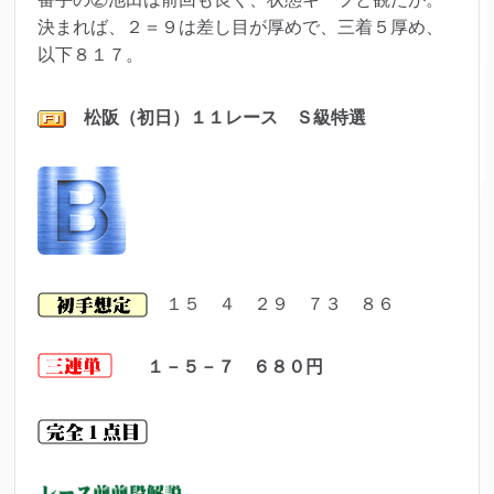
決まれば、２＝９は差し目が厚めで、三着５厚め、
以下８１７。
松阪（初日）１１レース Ｓ級特選
１５ ４ ２９ ７３ ８６
１－５－７ ６８０円