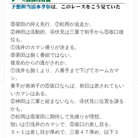
⑧簗田の抑え先行、⑦松岡が追走か。
②神田は流動的、④伏見は三重で初手から⑤坂口後
位も。
①浅井のカマシ捲りが決まる。
⑧簗田は捌く番組ではない。
後攻めからの逃がされか。
①浅井も捌くより、八番手まで下げてホームカマ
シ。
番手が弟弟子の⑤坂口ならば、初日は差されてもい
いカマシはある。
②神田は三重と組まないなら、④伏見に位置を譲る
かも。
⑦松岡は⑧簗田に期待して先捲りが理想。
狙いは①浅井のカマシで、⑤坂口の差し目を。
５＝１は差し目が厚めで、三着４７厚め、以下３