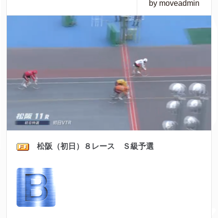
by moveadmin
松阪（初日）８レース Ｓ級予選