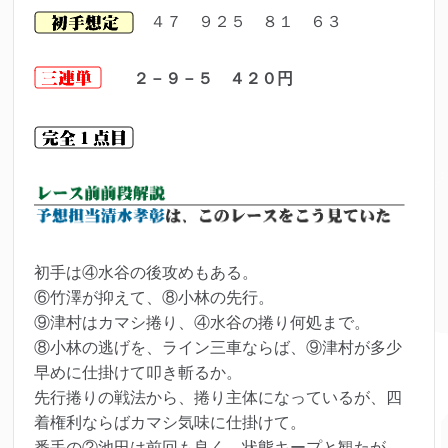
４７ ９２５ ８１ ６３
２－９－５ ４２０円
初手は④水谷の後攻めもある。
⑥竹澤が抑えて、⑧小林の先行。
⑨津村はカマシ捲り、④水谷の捲り何処まで。
⑧小林の逃げを、ライン三車ならば、⑨津村が多少
早めに仕掛けて叩き斬るか。
先行捲りの戦法から、捲り主体になっているが、四
着権利ならばカマシ気味に仕掛けて。
番手の②池田は前回も良く、状態キープと観たが。