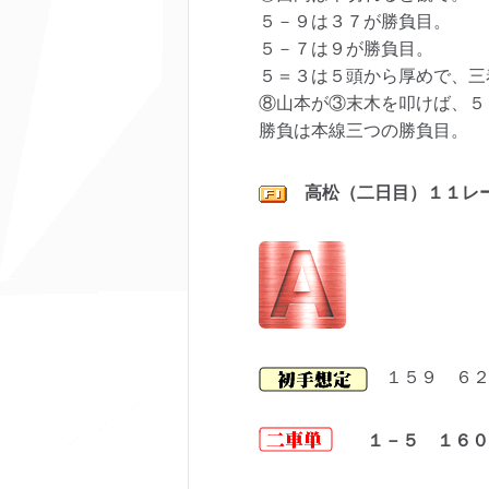
５－９は３７が勝負目。
５－７は９が勝負目。
５＝３は５頭から厚めで、三
⑧山本が③末木を叩けば、５
勝負は本線三つの勝負目。
高松（二日目）１１レ
１５９ ６２
１－５ １６０