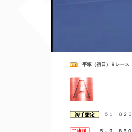
平塚（初日）８レース
５１ ８２６
５－９ ８６０