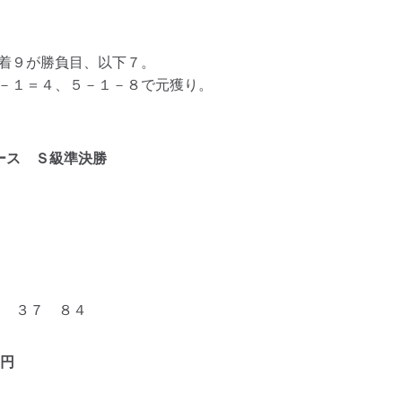
着９が勝負目、以下７。
－１＝４、５－１－８で元獲り。
ース Ｓ級準決勝
 ３７ ８４
円