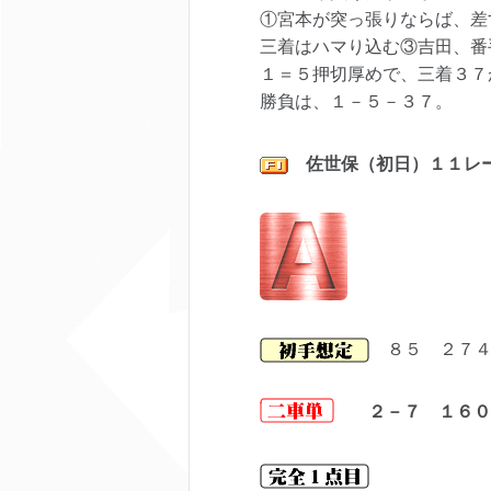
①宮本が突っ張りならば、差
三着はハマり込む③吉田、番
１＝５押切厚めで、三着３７
勝負は、１－５－３７。
佐世保（初日）１１レ
８５ ２７４
２－７ １６０