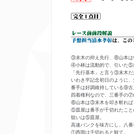
③末木の抑え先行、⑧山本は
④小林は流動的で、引いた⑤
「先行基本」と言う③末木だ
いわき平記念初日のように、
番手は好調維持している⑨古
四着権利なので、三番手の⑦
⑧山本は③末木を叩き斬れば
⑤皿屋は番手が千切れたこと
狙いは⑤皿屋。
高速バンクを味方にし、八番
①西岡は千切れると観て。