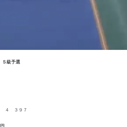
 Ｓ級予選
 ４ ３９７
円