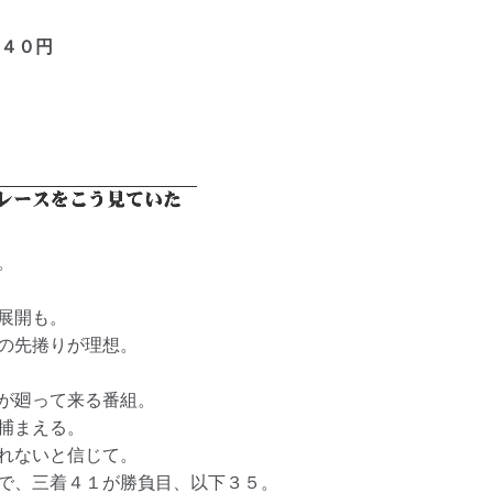
４０円
。
展開も。
の先捲りが理想。
が廻って来る番組。
捕まえる。
れないと信じて。
で、三着４１が勝負目、以下３５。