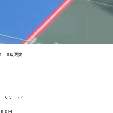
ス Ｓ級選抜
 ６３ ７４
６０円