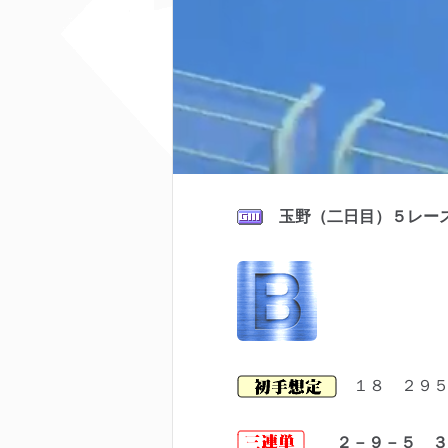
玉野（二日目）５レー
１８ ２９５
２－９－５ ３