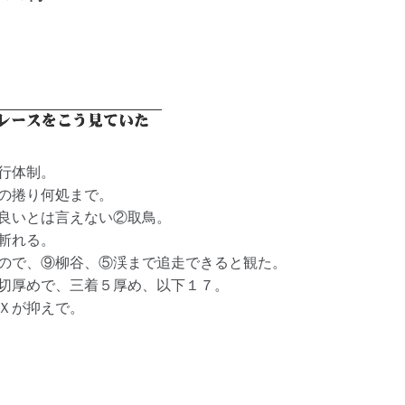
行体制。
の捲り何処まで。
良いとは言えない②取鳥。
斬れる。
ので、⑨柳谷、⑤渓まで追走できると観た。
切厚めで、三着５厚め、以下１７。
Ｘが抑えで。