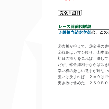
⑦吉川が抑えて、⑥金澤の先
②取鳥はカマシ捲り、①本郷
初日の捲りを見れば、決して
だが、⑥金澤相手ならば叩き
幸い横の激しい選手が居ない
狙いは決まれば、２＝９は押
突き抜け含めた、２５９ＢＯ