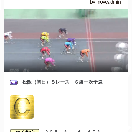
by moveadmin
松阪（初日）８レース Ｓ級一次予選
２９５ ８１ ６ ４７３