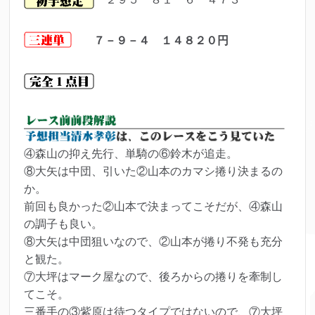
７－９－４ １４８２０円
④森山の抑え先行、単騎の⑥鈴木が追走。
⑧大矢は中団、引いた②山本のカマシ捲り決まるの
か。
前回も良かった②山本で決まってこそだが、④森山
の調子も良い。
⑧大矢は中団狙いなので、②山本が捲り不発も充分
と観た。
⑦大坪はマーク屋なので、後ろからの捲りを牽制し
てこそ。
三番手の③紫原は待つタイプではないので、⑦大坪