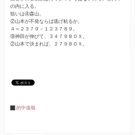
の内に入る。
狙いは④森山。
②山本が不発ならば逃げ粘るか。
４＝２３７９－１２３７８９。
⑨神田が伸びて、３４７９ＢＯＸ。
②山本で決まれば、２７９ＢＯＸ。
的中速報