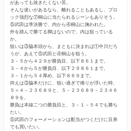
があっても抜きたくない筈。
そんな迷いがあるなら、離れることもあるし、ブロ
ック強烈な⑦桐山に当たられるシーンもありそう。
⑤武田は準決勝で、内から④桐山に掬われた。
外を踏んで勝てる脚はないので、内は狙っている
か。
狙いは③脇本頭から、まともに決まれば①中川だろ
うが、あえて⑤武田と④桐山を狙う。
３－５から４２９が勝負目、以下８６１まで。
３－４から５が勝負目、以下２９８６１まで。
３－１から５４厚め、以下８６９まで。
抑えは③脇本だけに、狙い過ぎで捲りが浮いた時、
５＝４－２３６８９と、５－２３６８９－２３４６
８９を。
勝負は本線二つの勝負目と、３－１－５４でも勝ち
たい。
⑤武田のフォーメーションは配当がつくだけに豆券
でも買いたい。