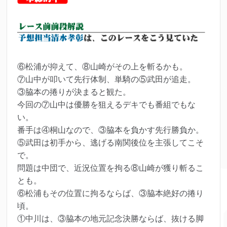
⑥松浦が抑えて、⑧山崎がその上を斬るかも。
⑦山中が叩いて先行体制、単騎の⑤武田が追走。
③脇本の捲りが決まると観た。
今回の⑦山中は優勝を狙えるデキでも番組でもな
い。
番手は④桐山なので、③脇本を負かす先行勝負か。
⑤武田は初手から、逃げる南関後位を主張してこそ
で。
問題は中団で、近況位置を拘る⑧山崎が獲り斬るこ
とも。
⑥松浦もその位置に拘るならば、③脇本絶好の捲り
頃。
①中川は、③脇本の地元記念決勝ならば、抜ける脚