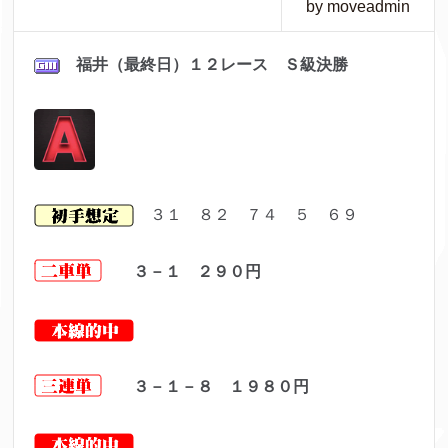
by moveadmin
福井（最終日）１２
レ
ース Ｓ級決勝
３１ ８２ ７４ ５ ６９
３－１ ２９０円
３－１－８ １９８０円