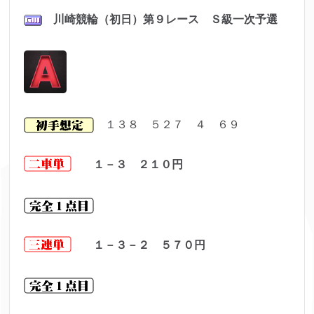
川崎競輪（初日）第９レ
ース Ｓ級一次予選
１３８ ５２７ ４ ６９
１－３ ２１０
円
１－３－２ ５７０
円