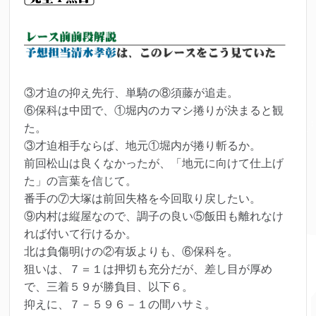
③才迫の抑え先行、単騎の⑧須藤が追走。
⑥保科は中団で、①堀内のカマシ捲りが決まると観
た。
③才迫相手ならば、地元①堀内が捲り斬るか。
前回松山は良くなかったが、「地元に向けて仕上げ
た」の言葉を信じて。
番手の⑦大塚は前回失格を今回取り戻したい。
⑨内村は縦屋なので、調子の良い⑤飯田も離れなけ
れば付いて行けるか。
北は負傷明けの②有坂よりも、⑥保科を。
狙いは、７＝１は押切も充分だが、差し目が厚め
で、三着５９が勝負目、以下６。
抑えに、７－５９６－１の間ハサミ。