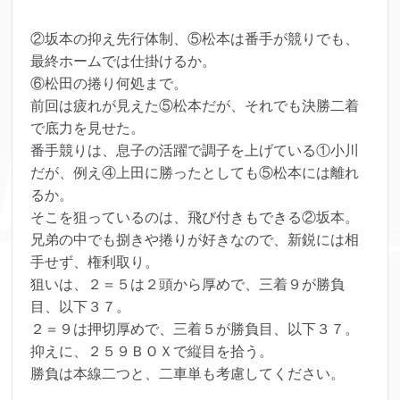
②坂本の抑え先行体制、⑤松本は番手が競りでも、
最終ホームでは仕掛けるか。
⑥松田の捲り何処まで。
前回は疲れが見えた⑤松本だが、それでも決勝二着
で底力を見せた。
番手競りは、息子の活躍で調子を上げている①小川
だが、例え④上田に勝ったとしても⑤松本には離れ
るか。
そこを狙っているのは、飛び付きもできる②坂本。
兄弟の中でも捌きや捲りが好きなので、新鋭には相
手せず、権利取り。
狙いは、２＝５は２頭から厚めで、三着９が勝負
目、以下３７。
２＝９は押切厚めで、三着５が勝負目、以下３７。
抑えに、２５９ＢＯＸで縦目を拾う。
勝負は本線二つと、二車単も考慮してください。