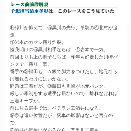
⑥緑川が抑えて、⑤黒川の先行、単騎の④北村が追
走。
①岩本のカマシ捲り炸裂。
怪我明けの⑤黒川相手ならば、①岩本で一気。
前回よりも上の調子ならば、昨年も好走した川崎バ
ンクで、捲り一撃。
番手の③福田も、Ａ級で脚力をつけたし、地元なら
ば離れるわけにはいかない。
問題は三着だが、⑧藤田も川崎が地元バンク。
厳しい牽制をする選手は居ないので、離れなければ
三着キープか。
前に居る選手では、ベテラン②酒井になる。
⑨泉は遠い位置だが、落車の影響はないと言うの
で。
②酒井の気遣いがあるなら、⑤黒川三着も。