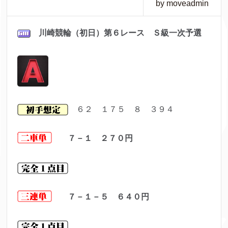
by moveadmin
川崎競輪（初日）第６レ
ース Ｓ級一次予選
６２ １７５ ８ ３９４
７－１ ２７０
円
７－１－５ ６４０
円