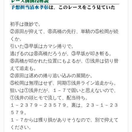
初手は微妙で。
②原田が抑えて、⑧高橋の先行、単騎の⑤松岡が続
くか。
引いた③早坂はカマシ捲りで。
逃げるのは⑧高橋だろうが、③早坂が叩き斬る。
⑧高橋が叩かれた位置にもよるが、①浅井は切り替
えて追走も。
②原田は遅めの捲り追い込みの展開か。
⑤松岡は無理はせず、同期①浅井ライン追走から。
狙いは①浅井だが、１－７で固いと思えないので、
①浅井の頭ヒモで流して、配当待ち。
１－２３７９－２３５７９、裏は、２３－１－２３
５７９。
１－７からは獲り損がありそうなので、別で抑えて
ください。