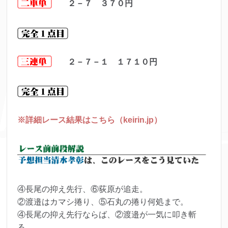
２－７ ３７０
円
２－７－１ １７１０
円
※詳細レース結果はこちら（keirin.jp）
④長尾の抑え先行、⑥荻原が追走。
②渡邉はカマシ捲り、⑤石丸の捲り何処まで。
④長尾の抑え先行ならば、②渡邉が一気に叩き斬
る。