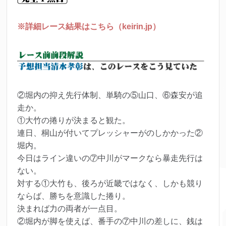
※詳細レース結果はこちら（keirin.jp）
②堀内の抑え先行体制、単騎の⑤山口、⑥森安が追
走か。
①大竹の捲りが決まると観た。
連日、桐山が付いてプレッシャーがのしかかった②
堀内。
今日はライン違いの⑦中川がマークなら暴走先行は
ない。
対する①大竹も、後ろが近畿ではなく、しかも競り
ならば、勝ちを意識した捲り。
決まれば力の両者が一点目。
②堀内が脚を使えば、番手の⑦中川の差しに、銭は