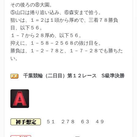
その後ろの⑧大園。
⑤山口は捲り追い込み、⑥森安まで拾う。
狙いは、１＝２は１頭から厚めで、三着７８勝負
目、以下５６。
１－７から２８厚め、以下５６。
抑えに、１－５８－２５６８の抜け目を。
勝負は、１－２－７８と、１－７－２８でも勝ちた
い。
千葉
競輪（二日目）第１２レ
ース S級準決勝
５１ ２７８ ６３ ４９