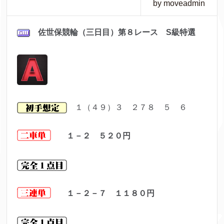
by moveadmin
佐世保
競輪（三日目）第８レ
ース S級特選
１（４９）３ ２７８ ５ ６
１－２ ５２０
円
１－２－７ １１８０
円