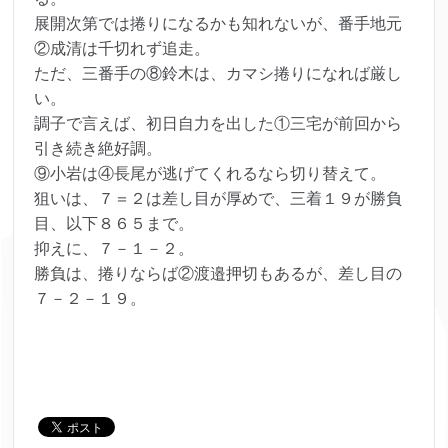
展開次第では捲りになるかも知れないが、番手地元
②成清は千切れず追走。
ただ、三番手の⑧鈴木は、カマシ捲りになれば厳し
い。
調子で言えば、初日自力を出した①三宅が前回から
引き続き絶好調。
⑨小岩は④長尾が逃げてくれるなら切り替えて。
狙いは、７＝２は差し目が厚めで、三着１９が勝負
目、以下８６５まで。
抑えに、７－１－２。
勝負は、捲りならば②渡邉押切もあるが、差し目の
７－２－１９。