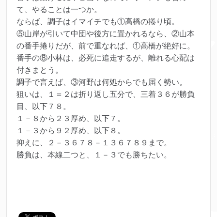
て、やることは一つか。
ならば、調子はイマイチでも①高橋の捲り頃。
⑤山岸が引いて中団や後方に置かれるなら、②山本
の番手捲りだが、前で重なれば、①高橋が絶好に。
番手の⑧小林は、必死に追走するが、離れる心配は
付きまとう。
調子で言えば、③河野は何処からでも届く勢い。
狙いは、１＝２は折り返し五分で、三着３６が勝負
目、以下７８。
１－８から２３厚め、以下７。
１－３から９２厚め、以下８。
抑えに、２－３６７８－１３６７８９まで。
勝負は、本線二つと、１－３でも勝ちたい。