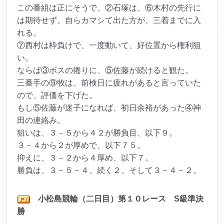
この番組は正にそうで、②石塚は、⑥木村の先行に
は期待せず、自らカマシて出た方が、三着までに入
れる。
⑦西村は枠負けで、一度動いて、好位置から権利狙
い。
ならば③ボスの捲りに、⑤佐藤が続けると観た。
三番手の⑨牧は、前検日に疲れがあると言っていた
ので、評価を下げた。
もし⑤佐藤が迷子になれば、初日余裕があった④神
田の連絡み。
狙いは、３－５から４２が勝負目、以下９。
３－４から２が厚めで、以下７５。
抑えに、３－２から４厚め、以下７。
勝負は、３－５－４、続く２、そして３－４－２。
小松島
競輪（二日目）第１０レ
ース S級準決
勝