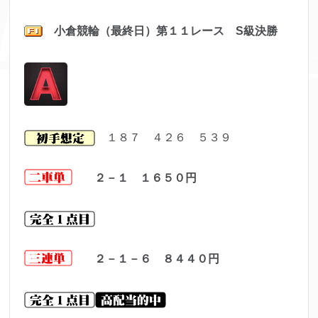
小倉
競輪（最終日）第１１レ
ース S級決勝
１８７ ４２６ ５３９
２－１ １６５０
円
２－１－６ ８４４０
円