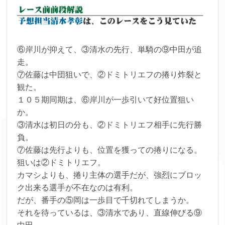
⑥岸川が抑えて、③清水の先行、単騎の⑨中田が追
走。
⑦佐藤は中団狙いで、②ドミトリエフの捲り炸裂と
観た。
１０５期同期は、⑥岸川が一歩引いて好位置狙い
か。
③清水は初日の分も、②ドミトリエフ相手に先行勝
負。
⑦佐藤は先行よりも、位置を獲っての捲りになる。
狙いは②ドミトリエフ。
カマシよりも、捲り主体の選手だが、強烈にブロッ
ク出来る選手が不在なのは有利。
だが、番手の⑤岡は一歩目で千切れてしまうか。
それを待っているは、③清水であり、直線伸びる⑨