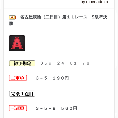
by moveadmin
名古屋
競輪（二日目）第１１レ
ース S級準決
勝
３５９ ２４ ６１ ７８
３－５ １９０
円
３－５－９ ５６０
円