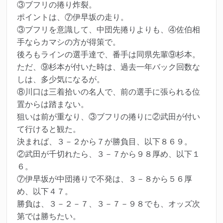
③ブフリの捲り炸裂。
ポイントは、⑦伊早坂の走り。
③ブフリを意識して、中団先捲りよりも、④佐伯相
手ならカマシの方が得策で。
後ろもラインの選手達で、番手は同県先輩⑨杉本。
ただ、⑨杉本が付いた時は、過去一年バック回数な
しは、多少気になるが。
⑧川口は三着拾いの名人で、前の選手に張られる位
置からは踏まない。
狙いは前が重なり、③ブフリの捲りに②武田が付い
て行けると観た。
決まれば、３－２から７が勝負目、以下８６９。
②武田が千切れたら、３－７から９８厚め、以下１
６。
⑦伊早坂が中団捲りで不発は、３－８から５６厚
め、以下４７。
勝負は、３－２－７、３－７－９８でも、オッズ次
第では勝ちたい。