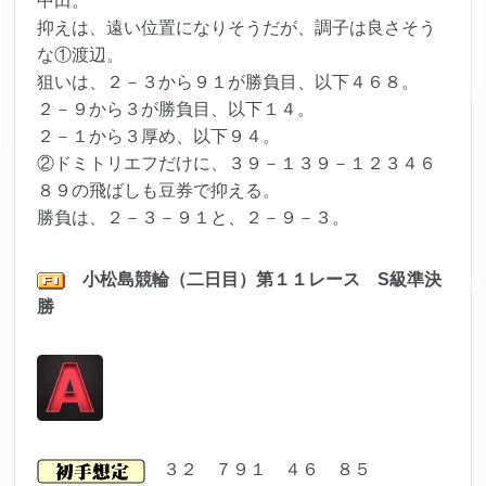
中田。
抑えは、遠い位置になりそうだが、調子は良さそう
な①渡辺。
狙いは、２－３から９１が勝負目、以下４６８。
２－９から３が勝負目、以下１４。
２－１から３厚め、以下９４。
②ドミトリエフだけに、３９－１３９－１２３４６
８９の飛ばしも豆券で抑える。
勝負は、２－３－９１と、２－９－３。
小松島
競輪（二日目）第１１レ
ース S級準決
勝
３２ ７９１ ４６ ８５