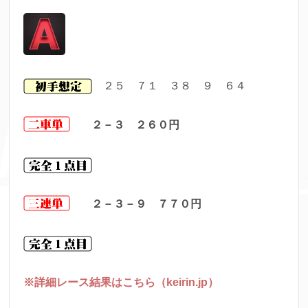
２５ ７１ ３８ ９ ６４
２－３ ２６０
円
２－３－９ ７７０
円
※詳細レース結果はこちら（keirin.jp）