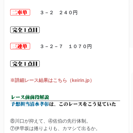
３－２ ２４０
円
３－２－７ １０７０
円
※詳細レース結果はこちら（keirin.jp）
⑧川口が抑えて、④佐伯の先行体制。
⑦伊早坂は捲りよりも、カマシて出るか。