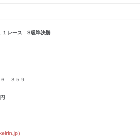
１１レ
ース S級準決勝
６ ３５９
円
in.jp）