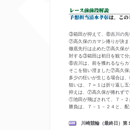
③箱田が抑えて、⑧吉川の先
⑦高久保のカマシ捲りが決ま
徹底先行は止めた⑦高久保が
対する③箱田は初日を観て分
⑧吉川は、前を獲れるならカ
そこを狙い澄ました⑦高久保
多少の狂いが生じる場合は、
狙いは、７＝１は折り返し五
抑えは、⑦高久保が捲れずで
①池田が飛ばされて、７－２
勝負は、７－１－２４と、配
川崎
競輪（最終日）第