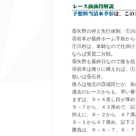
⑧矢野の抑え先行体制、①川
④岩本が最終ホーム手前から
①川村は、単騎なので仕掛け
ならば実質二分戦。
⑧矢野も最終日なので腹を括
④岩本は捲りに構えれば、①
狙いは⑨石井。
後ろは地元の③成田だが、前
過去のレースからも、早い番
まずは、９＝４差し目が厚め
９－７から、４３厚めで、以
抑えに、９－２から、４７厚
９－１から４７厚め、以下２
勝負は、９－４－７、９－７