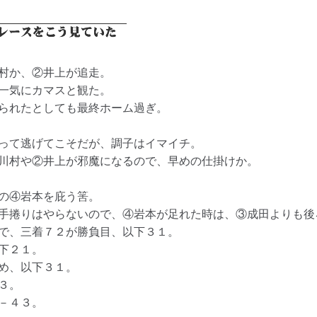
村か、②井上が追走。
一気にカマスと観た。
られたとしても最終ホーム過ぎ。
って逃げてこそだが、調子はイマイチ。
川村や②井上が邪魔になるので、早めの仕掛けか。
の④岩本を庇う筈。
手捲りはやらないので、④岩本が足れた時は、③成田よりも後
で、三着７２が勝負目、以下３１。
下２１。
め、以下３１。
３。
－４３。