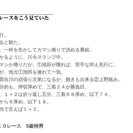
行。
ると観た。
、一枠を生かしてカマシ捲りで決める番組。
かるように、只今スランプ中。
マシか捲りだが、①池田が獲れば、苦手な抑え先行に。
が、地元①池田を連れて一気。
⑧吉川の頑張り次第になるが、捌きも出来る②上野絡み。
分的も、押切厚めで、三着２４が勝負目。
、１＝２は折り返し五分、三着６８厚め、以下７４。
から６厚め、以下１８。
当で言えば１＝２。
１０レ
ース S級特秀