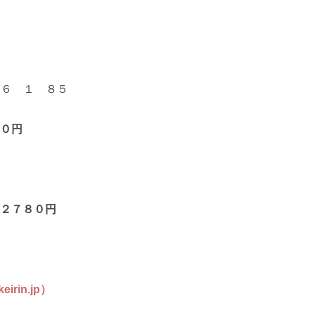
６ １ ８５
０
円
２７８０
円
in.jp）