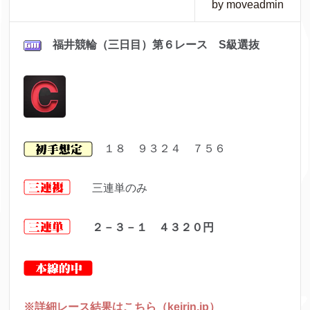
by moveadmin
福井
競輪（三日目）第６レ
ース S級選抜
１８ ９３２４ ７５６
三連単のみ
２－３－１ ４３２０
円
※詳細レース結果はこちら（keirin.jp）