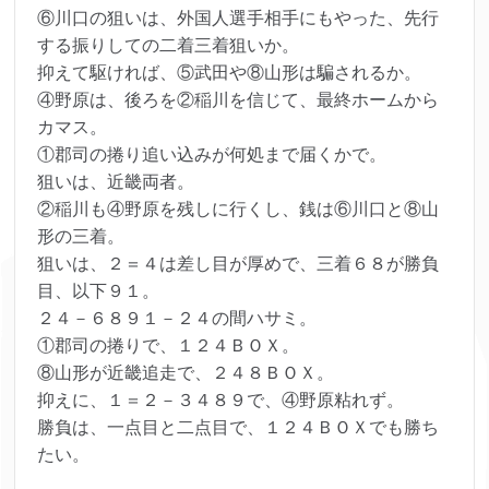
⑥川口の狙いは、外国人選手相手にもやった、先行
する振りしての二着三着狙いか。
抑えて駆ければ、⑤武田や⑧山形は騙されるか。
④野原は、後ろを②稲川を信じて、最終ホームから
カマス。
①郡司の捲り追い込みが何処まで届くかで。
狙いは、近畿両者。
②稲川も④野原を残しに行くし、銭は⑥川口と⑧山
形の三着。
狙いは、２＝４は差し目が厚めで、三着６８が勝負
目、以下９１。
２４－６８９１－２４の間ハサミ。
①郡司の捲りで、１２４ＢＯＸ。
⑧山形が近畿追走で、２４８ＢＯＸ。
抑えに、１＝２－３４８９で、④野原粘れず。
勝負は、一点目と二点目で、１２４ＢＯＸでも勝ち
たい。