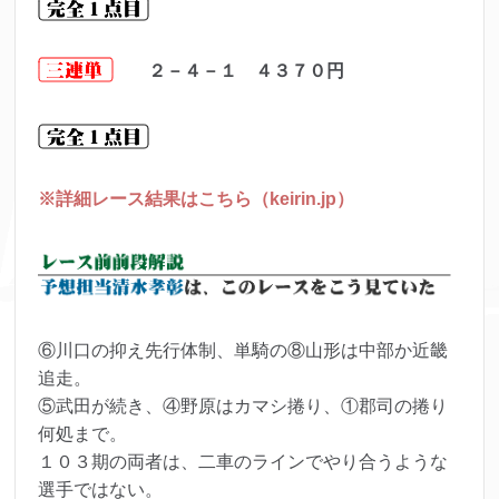
２－４－１ ４３７０
円
※詳細レース結果はこちら（keirin.jp）
⑥川口の抑え先行体制、単騎の⑧山形は中部か近畿
追走。
⑤武田が続き、④野原はカマシ捲り、①郡司の捲り
何処まで。
１０３期の両者は、二車のラインでやり合うような
選手ではない。