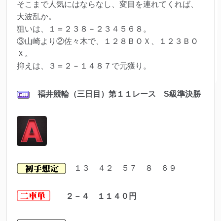
そこまで人気にはならなし、変目を連れてくれば、
大波乱か。
狙いは、１＝２３８－２３４５６８。
③山崎より②佐々木で、１２８ＢＯＸ、１２３ＢＯ
Ｘ。
抑えは、３＝２－１４８７で元獲り。
福井
競輪（三日目）第１１レ
ース S級準決勝
１３ ４２ ５７ ８ ６９
２－４ １１４０
円