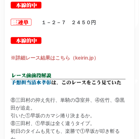
１－２－７ ２４５０
円
※詳細レース結果はこちら（keirin.jp）
⑧三田村の抑え先行、単騎の③室井、④佐竹、⑨黒
田が追走。
引いた①早坂のカマシ捲り決まるか。
⑧三田村、①早坂は全く違うタイプ。
初日のタイムも見ても、楽勝で①早坂が叩き斬る
か。