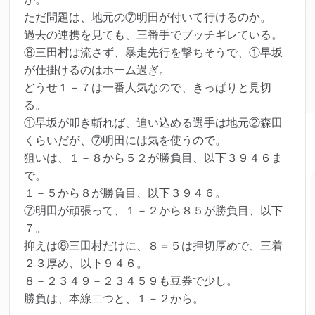
ただ問題は、地元の⑦明田が付いて行けるのか。
過去の連携を見ても、三番手でブッチギレている。
⑧三田村は流さず、暴走先行を撃ちそうで、①早坂
が仕掛けるのはホーム過ぎ。
どうせ１－７は一番人気なので、きっぱりと見切
る。
①早坂が叩き斬れば、追い込める選手は地元②森田
くらいだが、⑦明田には気を使うので。
狙いは、１－８から５２が勝負目、以下３９４６ま
で。
１－５から８が勝負目、以下３９４６。
⑦明田が頑張って、１－２から８５が勝負目、以下
７。
抑えは⑧三田村だけに、８＝５は押切厚めで、三着
２３厚め、以下９４６。
８－２３４９－２３４５９も豆券で少し。
勝負は、本線二つと、１－２から。