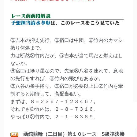
⑤吉本の抑え先行、⑥宿口は中団、②竹内のカマシ
捲り何処まで。
力は断然②竹内だが、⑤吉本が当て馬だと燃えはし
ないか。
⑥宿口は捲り屋なので、先輩⑧八谷を連れて、意地
の先行をすれば、②竹内の飛びもあるか。
⑧八谷の番手捲り、⑥宿口が必要以上に②竹内を牽
制すると期待して、高配当狙い。
まずは、８＝２３６７－１２３４６７。
それでも②竹内は、２－８－７３１６。
やっぱり②竹内で、２－１－８３６９。
函館
競輪（二日目）第１０レ
ース S級準決勝