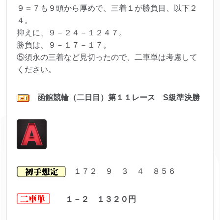
９＝７も９頭から厚めで、三着１が勝負目、以下２
４。
抑えに、９－２４－１２４７。
勝負は、９－１７－１７。
⑤須永の三着など見切ったので、二車単は考慮して
ください。
函館
競輪（二日目）第１１レ
ース S級準決勝
１７２ ９ ３ ４ ８５６
１－２ １３２０
円