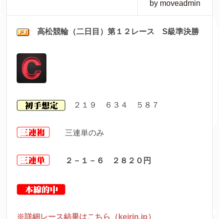
by moveadmin
高松
競輪（二日目）第１２レ
ース S級準決勝
２１９ ６３４ ５８７
三連単のみ
２－１－６ ２８２０
円
※詳細レース結果はこちら（keirin.jp）