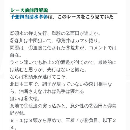
⑤須永の抑え先行、単騎の②西田が追走か。
③森川は中団狙いで、⑥荒井はカマシ捲り。
問題は、①渡邉に任された⑥荒井が、コメントでは
自在。
ライン違いでも格上の①渡邉が付くので、最終的に
は踏むと思うが、先行はないと観た。
ならば⑤須永が逃げてこそ。
北日本三車で、調子が戻っていない③森川相手な
ら、油断さえなければ先手は獲れる
狙いは⑨大槻。
意地で①渡邉の突っ込みと、意外性の②西田と④島
野が銭。
９＝１は９頭から厚めで、三着７が勝負目、以下２
４。