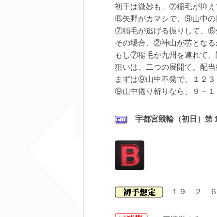
初手は微妙も、⑦稲毛が抑え
⑥矢野がカマシで、⑨山中の
⑦稲毛が逃げる振りして、⑥
その場合、②神山が芯となる
もし⑦稲毛が九州を連れて、
狙いは、二つの展開で、配当
まずは⑨山中不発で、１２３
⑨山中捲り斬りなら、９－１
宇都宮
競輪（初日）第
１９ ２ ６