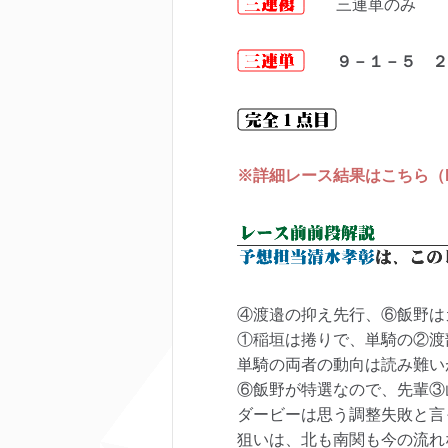
三連単のみ
９－１－５ ２
※詳細レース結果はこちら（keir
④渡邉の抑え先行、⑥飯野は
①稲垣は捲りで、単騎の②渡
単騎の両者の動向は読み難い
⑥飯野が特選なので、先輩③
ダービーは思う調整失敗と言
狙いは、北も南関も今の流れ