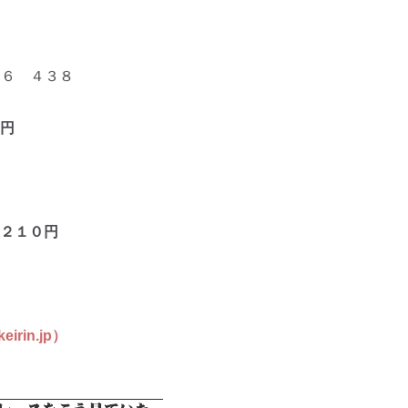
６ ４３８
円
２１０
円
in.jp）