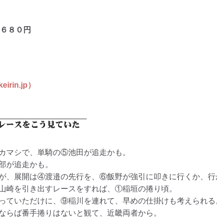
６８０
円
in.jp）
カマシで、単騎の⑤池田が追走かも。
部が追走かも。
が、展開は④渡邉の先行を、⑥飯野が強引に叩きに行くか、行
山崎を引き出すレースをすれば、①稲垣の捲り頃。
っていただけに、⑨稲川を連れて、早めの仕掛けも考えられる
ならば番手捲りはないと観て、近畿両者から。