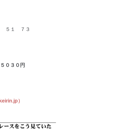
 ５１ ７３
５０３０
円
in.jp）