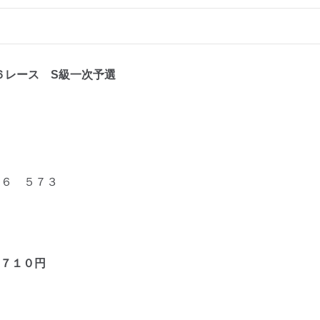
６レ
ース S級一次予選
６ ５７３
７１０
円