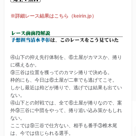
※詳細レース結果はこちら（keirin.jp）
④山下の抑え先行体制を、⑥土屋がカマスか、捲り
に構えるか。
⑨三谷は位置を獲ってのカマシ捲りで決める。
枠的にも、今日は⑥土屋が二車でも逃げてこそ。
しかし最近は殆どが捲りで、逃げでは結果も出てい
ない。
④山下との対戦では、全て⑥土屋が捲りなので、案
外⑨三谷に中団をやって、捲り追い込み策かもしれ
ない。
ここでは⑨三谷で仕方ない、相手も番手③椎木尾
は、今では信じられる選手。