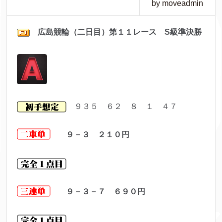
by moveadmin
広島
競輪（二日目）第１１レ
ース S級準決勝
９３５ ６２ ８ １ ４７
９－３ ２１０
円
９－３－７ ６９０
円