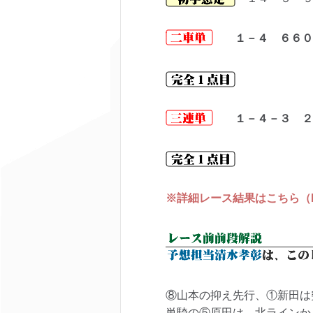
１－４ ６６０
１－４－３ ２
※詳細レース結果はこちら（keir
⑧山本の抑え先行、①新田は
単騎の⑤原田は、北ラインか