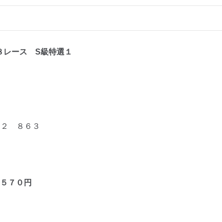
８レ
ース S級特選１
２ ８６３
５７０
円