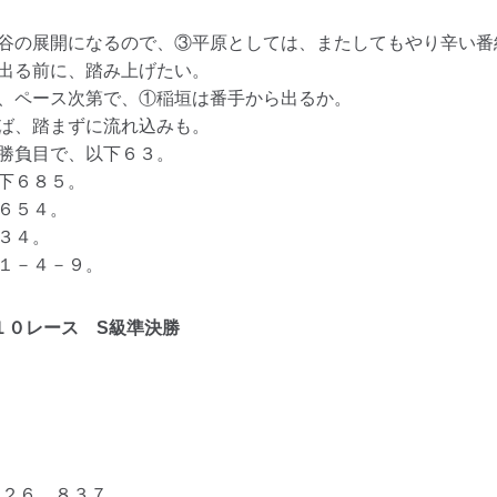
谷の展開になるので、③平原としては、またしてもやり辛い番
出る前に、踏み上げたい。
、ペース次第で、①稲垣は番手から出るか。
ば、踏まずに流れ込みも。
勝負目で、以下６３。
下６８５。
６５４。
３４。
１－４－９。
１０レース
S級準決勝
２６ ８３７