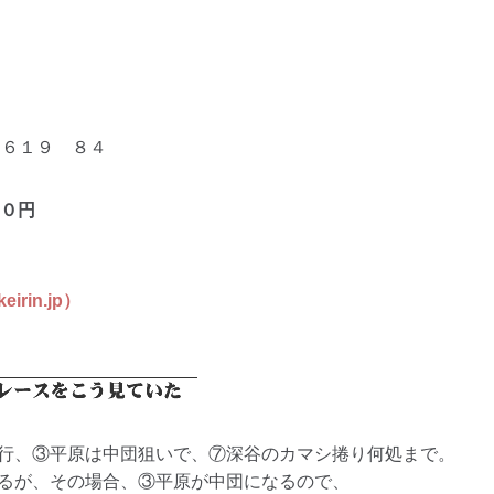
６１９ ８４
０
円
in.jp）
行、③平原は中団狙いで、⑦深谷のカマシ捲り何処まで。
るが、その場合、③平原が中団になるので、