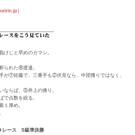
in.jp）
負けじと早めのカマシ。
斬られた⑧渡邉。
手が⑦佐藤で、三番手も②伏見なら、中団獲りではなく、
いならば、⑤井上の捲り。
ばで点数を絞る。
着１厚め。
。
９レース
S級準決勝