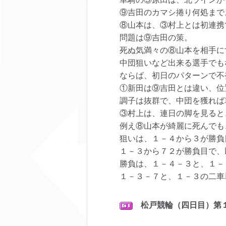
⑨吉田のカマシ捲り何処まで
⑧山本は、③村上とは初連携
問題は⑨吉田の策。
死ぬ気満々の⑧山本を相手に
中団狙いなど出来る選手でも
ならば、初日のパターンで不
①新田は⑨吉田とは違い、位
調子は抜群で、中団を獲れば
③村上は、連日の脚を見ると
例え⑧山本が綺麗に死んでも
狙いは、１－４から３が勝負
１－３から７２が勝負目で、
勝負は、１－４－３と、１－
１－３－７と、１－３の二車
松戸
競輪（四日目）第