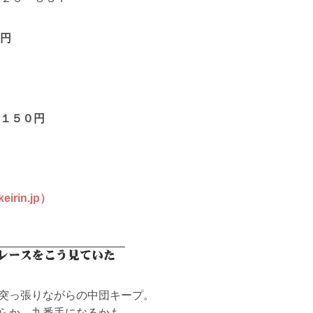
円
１５０
円
in.jp）
突っ張りながらの中団キープ。
らか、九番手になるかも。