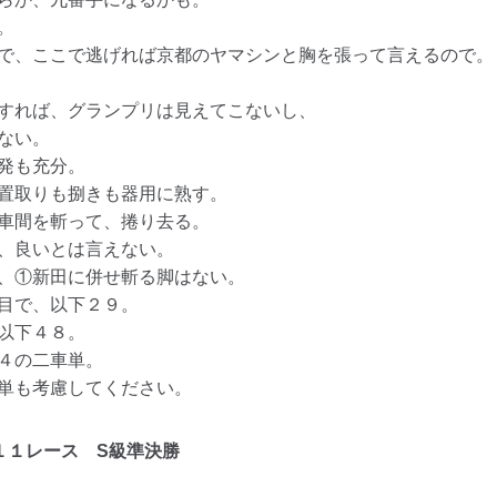
。
で、ここで逃げれば京都のヤマシンと胸を張って言えるので。
すれば、グランプリは見えてこないし、
ない。
発も充分。
置取りも捌きも器用に熟す。
車間を斬って、捲り去る。
、良いとは言えない。
、①新田に併せ斬る脚はない。
目で、以下２９。
以下４８。
４の二車単。
単も考慮してください。
１１レース
S級準決勝