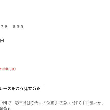
７８ ６３９
円
in.jp）
中団で、⑦三谷は②石井の位置まで追い上げて中団狙いか、
勝負も。