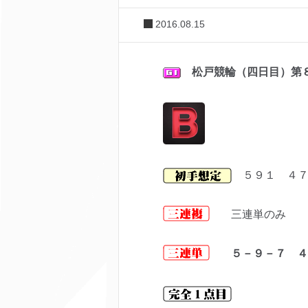
2016.08.15
松戸
競輪（四日目）第
５９１ ４７
三連単のみ
５－９－７ ４