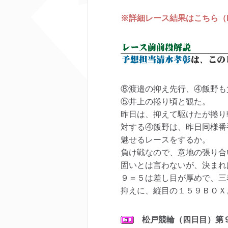
※詳細レース結果はこちら（keir
⑧渡邉の抑え先行、④飯野も
⑤井上の捲り頃と観た。
昨日は、抑えて駆けたが捲り
対する④飯野は、昨日同様番
魅せるレースをするか。
負け戦なので、意地の張り合
固いとは言わないが、決まれ
９＝５は差し目が厚めで、三
抑えに、縦目の１５９ＢＯＸ
松戸
競輪（四日目）第