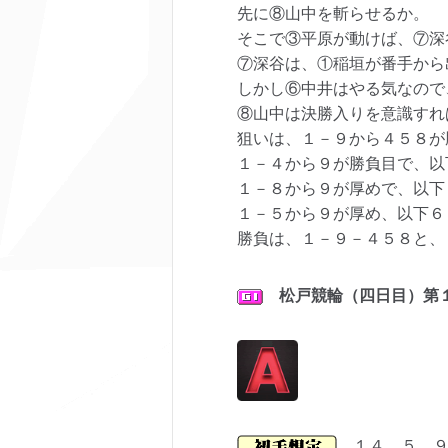
先に⑧山中を斬らせるか。
そこで③平原が動けば、⑦深
⑦深谷は、①稲垣が番手から
しかし⑥中井はやる気なので
⑧山中は決勝入りを意識すれ
狙いは、１－９から４５８が
１－４から９が勝負目で、以
１－８から９が厚めで、以下
１－５から９が厚め、以下６
勝負は、１－９－４５８と、
松戸
競輪（四日目）第
１４ ５ ９