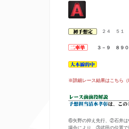
２４ ５１ 
３－９ ８９０
※詳細レース結果はこちら（keir
⑥矢野の抑え先行、②石井は
場合により、③武田の位置で