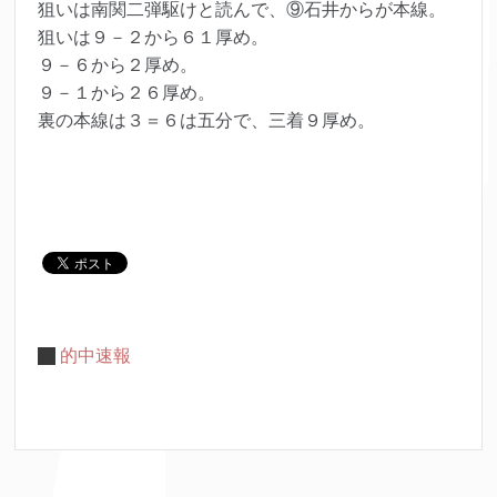
狙いは南関二弾駆けと読んで、⑨石井からが本線。
狙いは９－２から６１厚め。
９－６から２厚め。
９－１から２６厚め。
裏の本線は３＝６は五分で、三着９厚め。
的中速報