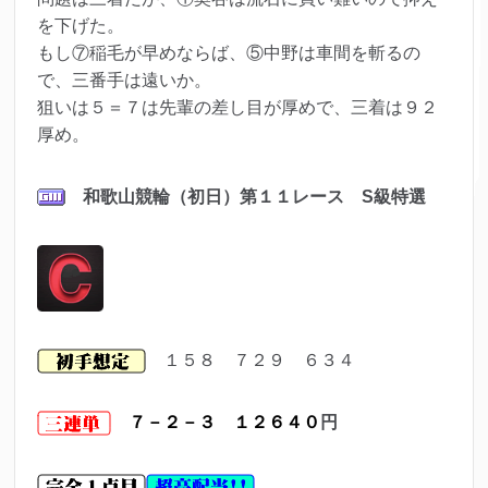
を下げた。
もし⑦稲毛が早めならば、⑤中野は車間を斬るの
で、三番手は遠いか。
狙いは５＝７は先輩の差し目が厚めで、三着は９２
厚め。
和歌山競輪（初日）第１１レ
ース S級特選
１５８ ７２９ ６３４
７－２－３ １２６４０
円