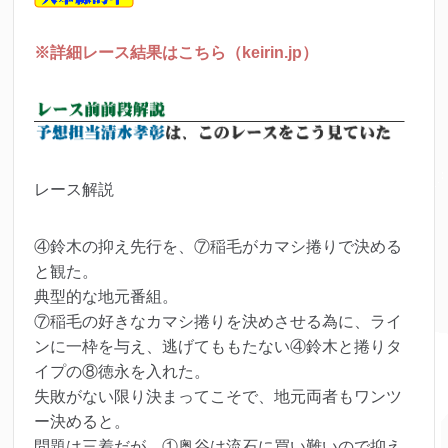
※詳細レース結果はこちら（keirin.jp）
レース解説
④鈴木の抑え先行を、⑦稲毛がカマシ捲りで決める
と観た。
典型的な地元番組。
⑦稲毛の好きなカマシ捲りを決めさせる為に、ライ
ンに一枠を与え、逃げてももたない④鈴木と捲りタ
イプの⑧徳永を入れた。
失敗がない限り決まってこそで、地元両者もワンツ
ー決めると。
問題は三着だが、①奥谷は流石に買い難いので抑え