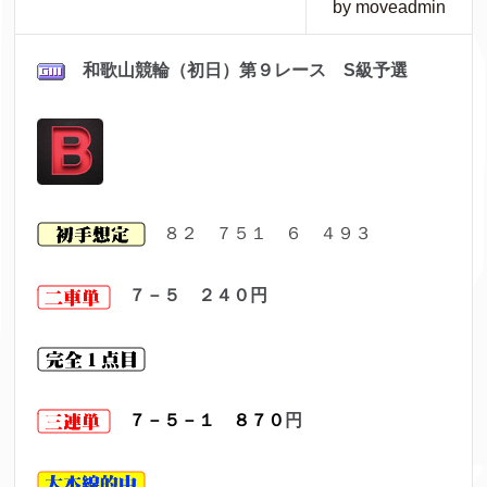
by moveadmin
和歌山競輪（初日）第９レ
ース S級予選
８２ ７５１ ６ ４９３
７－５ ２４０
円
７－５－１ ８７０
円