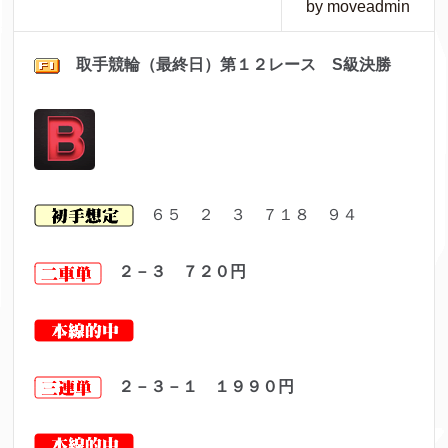
by moveadmin
取手
競輪（最終日）第１２レ
ース S級決勝
６５ ２ ３ ７１８ ９４
２－３ ７２０
円
２－３－１ １９９０
円