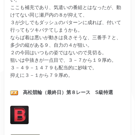
ここも補充であり、気遣いの番組とはなったが、動
けてない同じ瀬戸内の８が抑えて、
３が少しでもダッシュのパターンに成れば、付いて
行ってもツキバテてしまうかも。
ならば着は悪いが動きは良さそうな、三番手７と、
多少の縦がある９、自力の４が狙い。
２の今回はいつもの姿ではないので見切る。
狙いは中抜きが一点目で、３－７から１９厚め。
３－４９－１４７９も配当的に妙味で。
抑えに３－１から７９厚め。
高松
競輪（最終日）第８レ
ース S級特選