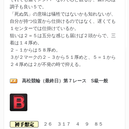
調子も良い５で。
「死ぬ気」の意味は犠牲ではないかも知れないが、
自分が持つ位置から仕掛けるのではなく、遅くても
１センターでは仕掛けているか。
狙いは２＝５は五分な感じも届けば２頭からで、三
着は１４厚め。
２－１からは５８厚め。
３が２マークの２－３から５１厚めと、５＝１から
２４厚めは２が不発の時で抑える。
高松
競輪（最終日）第７レ
ース S級一般
２６ ３１７ ４ ９ ８５