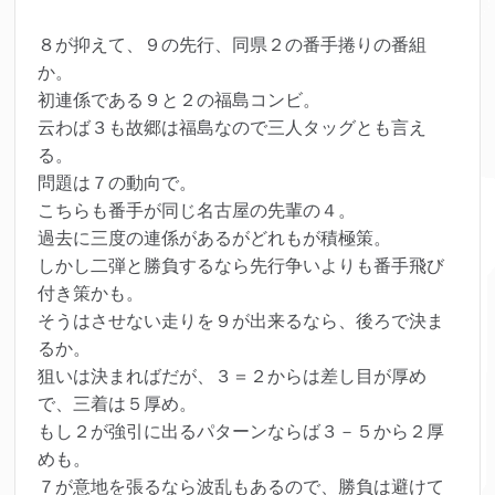
８が抑えて、９の先行、同県２の番手捲りの番組
か。
初連係である９と２の福島コンビ。
云わば３も故郷は福島なので三人タッグとも言え
る。
問題は７の動向で。
こちらも番手が同じ名古屋の先輩の４。
過去に三度の連係があるがどれもが積極策。
しかし二弾と勝負するなら先行争いよりも番手飛び
付き策かも。
そうはさせない走りを９が出来るなら、後ろで決ま
るか。
狙いは決まればだが、３＝２からは差し目が厚め
で、三着は５厚め。
もし２が強引に出るパターンならば３－５から２厚
めも。
７が意地を張るなら波乱もあるので、勝負は避けて