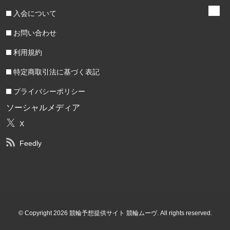
入会について
お問い合わせ
利用規約
特定商取引法に基づく表記
プライバシーポリシー
ソーシャルメディア
X
Feedly
© Copyright 2026 競輪予想提供サイト 競輪ムーヴ. All rights reserved.