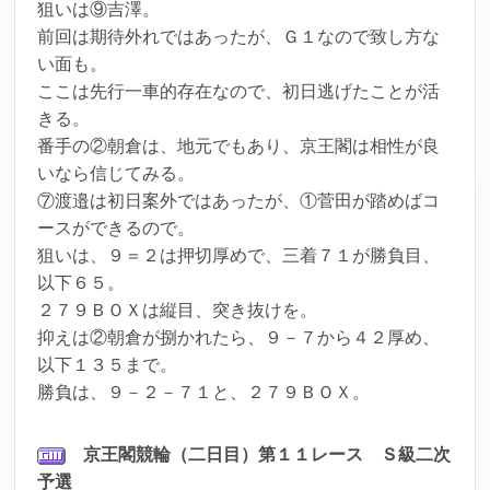
狙いは⑨吉澤。
前回は期待外れではあったが、Ｇ１なので致し方な
い面も。
ここは先行一車的存在なので、初日逃げたことが活
きる。
番手の②朝倉は、地元でもあり、京王閣は相性が良
いなら信じてみる。
⑦渡邉は初日案外ではあったが、①菅田が踏めばコ
ースができるので。
狙いは、９＝２は押切厚めで、三着７１が勝負目、
以下６５。
２７９ＢＯＸは縦目、突き抜けを。
抑えは②朝倉が捌かれたら、９－７から４２厚め、
以下１３５まで。
勝負は、９－２－７１と、２７９ＢＯＸ。
京王閣競輪（二日目）第１１
レ
ース Ｓ級二次
予選