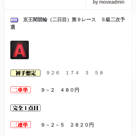
by moveadmin
京王閣競輪（二日目）第９
レ
ース Ｓ級二次予
選
９２６ １７４ ３ ５８
９－２ ４８０円
９－２－５ ２８２０円