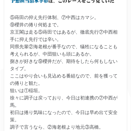
⑤蒔田の抑え先行体制、⑦中西はカマシ。
⑨櫻井の捲り何処まで。
京王閣は走る⑤蒔田ではあるが、徹底先行⑦中西相
手に抑え先行では辛い。
同県先輩②海老根が番手なので、犠牲になることも
考えられるが、中団狙いも頭にあるか。
捌きが好きな⑨櫻井だが、期待をしたら何もしない
タイプ。
ここはやり合いも見込める番組なので、前を獲って
の捲りと観た。
狙いは①稲垣。
徐々に調子は戻っており、今日は初連携の⑦中西が
馬。
初日は捲り気味になったので、今日は早め出て安全
策。
調子で言うなら、②海老根より地元③高橋。