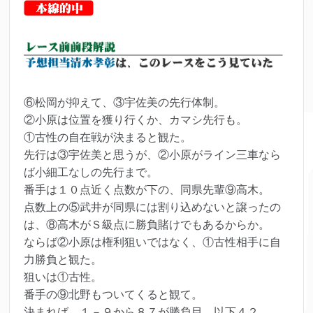
⑥松岡が抑えて、③宇佐美の先行体制。
②小原は位置を獲り行くか、カマシ先行も。
①古性の自在戦が決まると観た。
先行は③宇佐美と思うが、②小原がライン三車なら
ば小細工なしの先行まで。
番手は１０点近く点数が下の、同県先輩⑨高木。
点数上の⑤武井が同県には割り込めないと譲ったの
は、⑧高木がＳ級点に勝負賭けでもあるからか。
ならば②小原は権利狙いではなく、①古性相手に自
力勝負と観た。
狙いは①古性。
番手の⑨北野もついてくると観て。
決まれば、１－９から８７が勝負目、以下４２。