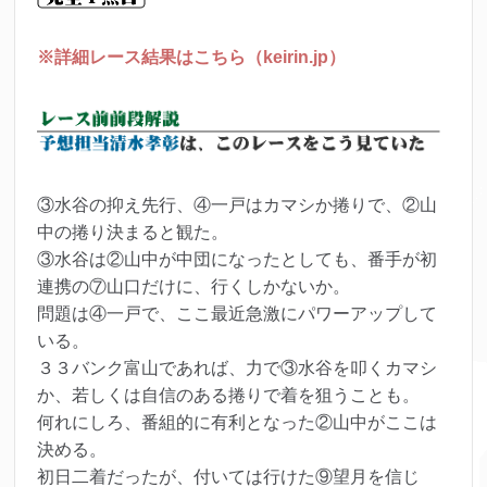
※詳細レース結果はこちら（keirin.jp）
③水谷の抑え先行、④一戸はカマシか捲りで、②山
中の捲り決まると観た。
③水谷は②山中が中団になったとしても、番手が初
連携の⑦山口だけに、行くしかないか。
問題は④一戸で、ここ最近急激にパワーアップして
いる。
３３バンク富山であれば、力で③水谷を叩くカマシ
か、若しくは自信のある捲りで着を狙うことも。
何れにしろ、番組的に有利となった②山中がここは
決める。
初日二着だったが、付いては行けた⑨望月を信じ