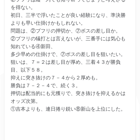
を得ない。
初日、三半で浮いたことが良い経験になり、準決勝
よりも早い仕掛けかもしれない。
問題は、②ブフリの押切か、⑦ボスの差し目か。
②ブフリの犠打とは言えないが、三番手には気心も
知れている④新田、
多少早めの仕掛けで、⑦ボスの差し目を狙いたい。
狙いは、７＝２は差し目が厚め、三着４３が勝負
目、以下５８。
抑えに突き抜けの７－４から２厚めも。
勝負は７－２－４で、続く３。
押切は配当的にも元獲りで、突き抜けを抑えるかは
オッズ次第。
①吉本よりも、連日捲り鋭い⑧新山を上位にした。