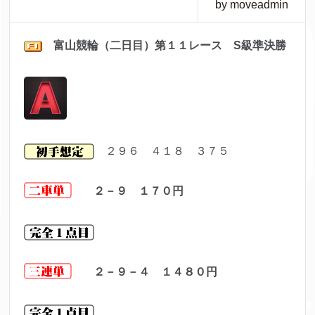
by moveadmin
富山
競輪（二日目）第１１レ
ース S級準決勝
２９６ ４１８ ３７５
２－９ １７０
円
２－９－４ １４８０
円