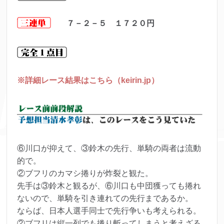
７－２－５ １７２０
円
※詳細レース結果はこちら（keirin.jp）
⑥川口が抑えて、③鈴木の先行、単騎の両者は流動
的で。
②ブフリのカマシ捲りが炸裂と観た。
先手は③鈴木と観るが、⑥川口も中団獲っても捲れ
ないので、単騎を引き連れての先行まであるか。
ならば、日本人選手同士で先行争いも考えられる。
②ブフリは縦一列でも捲り斬ってしまうと考えざる